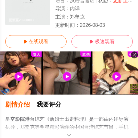
语言：
汉语普通话
状态：
更新至20260803
导演：
内详
主演：
郑坚克
更新至20260803
更新时间：
2026-08-03
在线观看
极速观看


剧情介绍
我要评分
星空影院港台综艺《詹姆士出走料理》是一部由内详导演
执导，郑坚克等明星精彩演绎的中国台湾综艺节目，手机
免费观看高清未删减完整版综艺节目就上星空电影网，更
