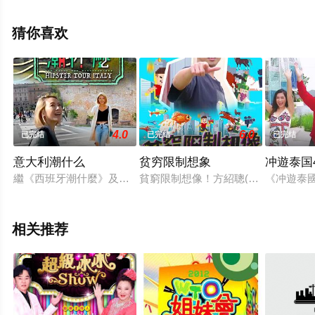
多相关信息可移步至豆瓣综艺、电视猫或剧情网等平台了
解。
猜你喜欢
4.0
6.0
已完结
已完结
已完结
意大利潮什么
贫穷限制想象
冲遊泰国
繼《西班牙潮什麼》及《法國潮什麼》之後，主持梁芷珮(Chri
貧窮限制想像！方紹聰(奶仔)引領
《冲遊泰國》
相关推荐