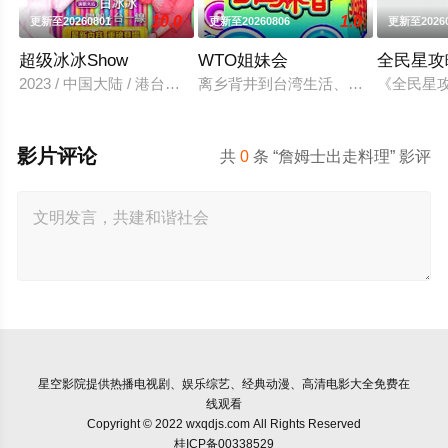
10.0
1.0
更新至20260801
更新至20260806
更新至20260
超级冰冰Show
WTO姐妹会
全民星攻
2023 / 中国大陆 / 港台综艺
离乡背井到台湾生活、读书，每个台
《全民星
影片评论
共
0
条 “詹姆士出走料理” 影评
星空影院
提供热播电视剧、娱乐综艺、经典动漫、高清电影大全免费在
线观看
Copyright © 2022 wxqdjs.com All Rights Reserved
桂ICP备00338529