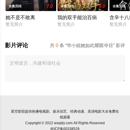
7.0
9.0
全集完结
全集完结
全集完结
她不是不敢离
我的双手能治百病
含辛十八
暂无简介
暂无简介
暂无简介
影片评论
共
0
条 “华小姐她如此耀眼夺目” 影评
星空影院
提供热播电视剧、娱乐综艺、经典动漫、高清电影大全免费在
线观看
Copyright © 2022 wxqdjs.com All Rights Reserved
桂ICP备00338529