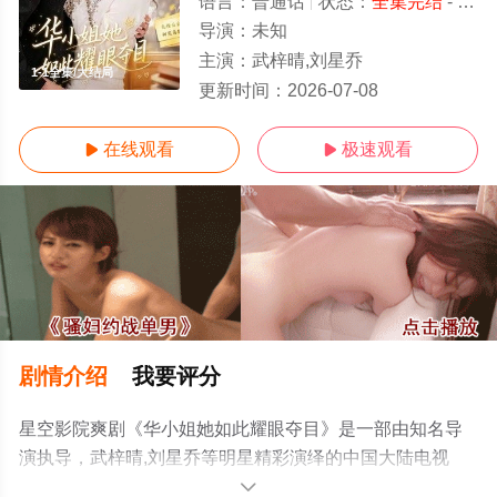
语言：
普通话
状态：
全集完结
- 免费在线观看
导演：
未知
主演：
武梓晴,刘星乔
1-1全集/大结局
更新时间：
2026-07-08
在线观看
极速观看


剧情介绍
我要评分
星空影院爽剧《华小姐她如此耀眼夺目》是一部由知名导
演执导，武梓晴,刘星乔等明星精彩演绎的中国大陆电视
剧，大结局剧情已揭晓（1-1全集），手机免费观看高清未
