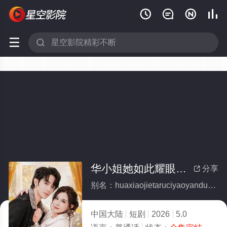






华小姐她如此耀眼夺目(全集)
分享

别名：huaxiaojietaruciyaoyanduomu
中国大陆
短剧
2026
5.0