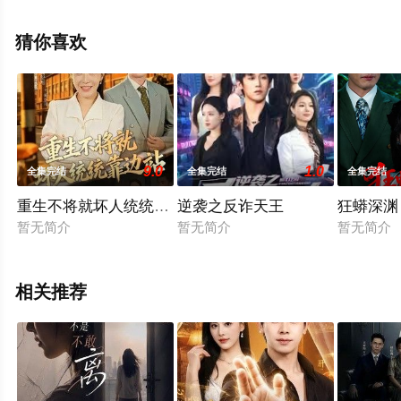
删减完整版电视剧全集就上星空电影网，更多相关信息可
移步至豆瓣电视剧、电视猫或剧情网等平台了解。
猜你喜欢
9.0
1.0
全集完结
全集完结
全集完结
重生不将就坏人统统靠边站
逆袭之反诈天王
狂蟒深渊
暂无简介
暂无简介
暂无简介
相关推荐