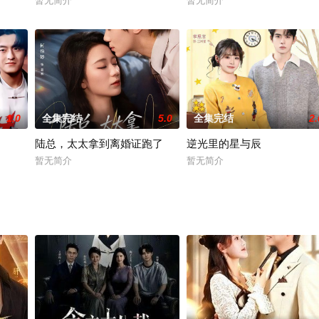
暂无简介
暂无简介
1.0
全集完结
5.0
全集完结
2.
陆总，太太拿到离婚证跑了
逆光里的星与辰
暂无简介
暂无简介