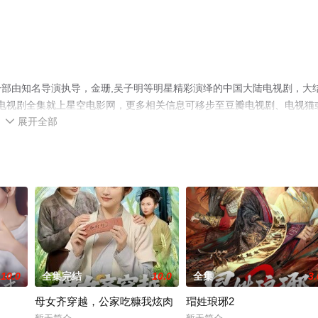
部由知名导演执导，金珊,吴子明等明星精彩演绎的中国大陆电视剧，大
版电视剧全集就上星空电影网，更多相关信息可移步至豆瓣电视剧、电视猫
展开全部

10.0
全集完结
10.0
全集
3.
母女齐穿越，公家吃糠我炫肉
瑁姓琅琊2