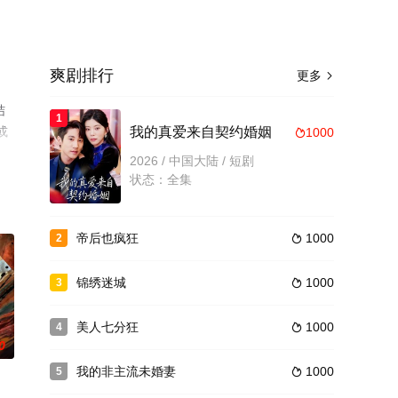
爽剧排行
更多

结
1
或
我的真爱来自契约婚姻
1000

2026 / 中国大陆 / 短剧
状态：全集
帝后也疯狂
1000
2

锦绣迷城
1000
3

美人七分狂
1000
4

0
我的非主流未婚妻
1000
5
