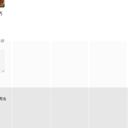
0
丐
影评
爬虫