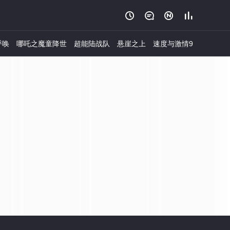




呼唤
哪吒之魔童降世
超能陆战队
悬崖之上
速度与激情9