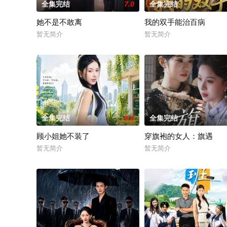
全集完结
7.0
全集完结
她不是不敢离
我的双手能治百病
暂无简介
暂无简介
全集完结
9.0
全集完结
顾小姐她不装了
穿旗袍的女人：旗遇
暂无简介
暂无简介