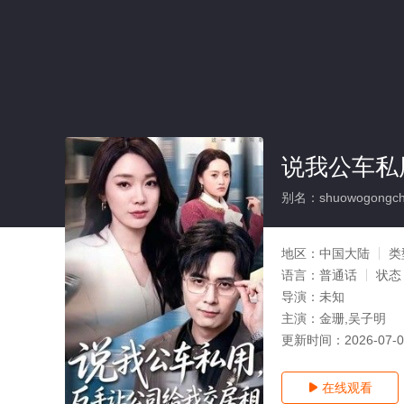
说我公车私
别名：shuowogongches
地区：
中国大陆
类
语言：
普通话
状态
导演：
未知
主演：
金珊,吴子明
更新时间：
2026-07-
在线观看
