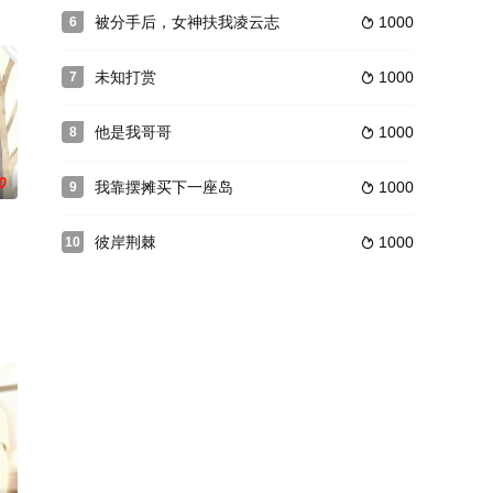
被分手后，女神扶我凌云志
1000
6

未知打赏
1000
7

他是我哥哥
1000
8

0
我靠摆摊买下一座岛
1000
9

彼岸荆棘
1000
10
