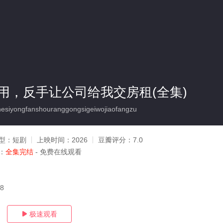
用，反手让公司给我交房租(全集)
iyongfanshouranggongsigeiwojiaofangzu
型：
短剧
上映时间：
2026
豆瓣评分：
7.0
：
全集完结
- 免费在线观看
08
极速观看
