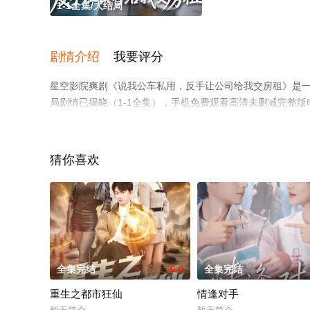
1-1全集/大结局
剧情介绍
我要评分
星空影院爽剧《说我公车私用，反手让公司给我交房租》是一
局剧情已揭晓（1-1全集），手机免费观看高清未删减完整
剧情网等平台了解。
猜你喜欢
全集完结
6.0
全集完结
重生之都市狂仙
情逢对手