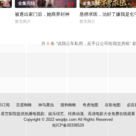
7.0
全集完结
9.0
全集完结
5.
被逐出家门后，她商界封神
悬榜求医，治好了嫌我是乞
暂无简介
暂无简介
共
0
条 “说我公车私用，反手让公司给我交房租” 
S订阅
百度蜘蛛
神马爬虫
搜狗蜘蛛
奇虎地图
谷歌地图
必应
星空影院
提供热播电视剧、娱乐综艺、经典动漫、高清电影大全免费在线观看
Copyright © 2022 wxqdjs.com All Rights Reserved
桂ICP备00338529