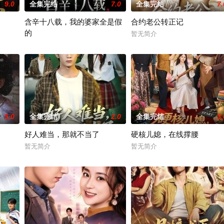
9.0
全集完结
7.0
全集完结
7.
含辛十八载，我的婆家全是假
合约老公转正记
的
暂无简介
暂无简介
5.0
全集完结
2.0
全集完结
3.
好人难当，那就不当了
硬核儿媳，在线撑腰
暂无简介
暂无简介