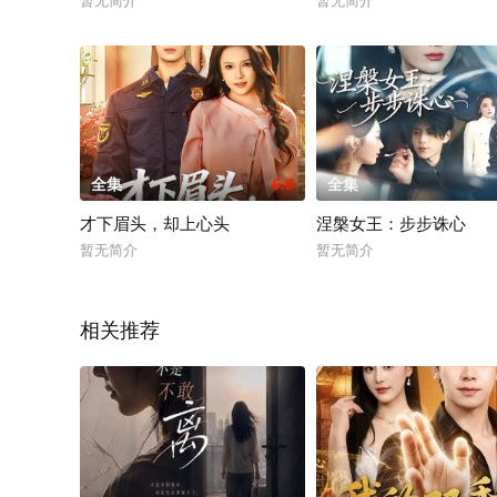
暂无简介
暂无简介
全集
6.0
全集
才下眉头，却上心头
涅槃女王：步步诛心
暂无简介
暂无简介
相关推荐