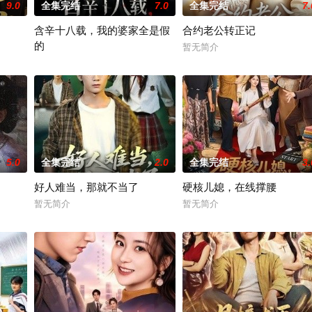
9.0
全集完结
7.0
全集完结
7.
含辛十八载，我的婆家全是假
合约老公转正记
的
暂无简介
暂无简介
5.0
全集完结
2.0
全集完结
3.
好人难当，那就不当了
硬核儿媳，在线撑腰
暂无简介
暂无简介