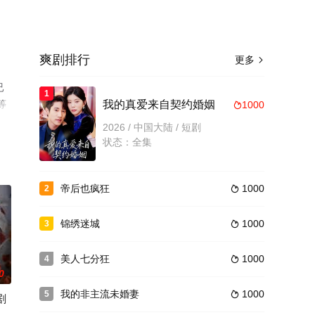
爽剧排行
更多

已
1
等
我的真爱来自契约婚姻
1000

2026 / 中国大陆 / 短剧
状态：全集
帝后也疯狂
1000
2

锦绣迷城
1000
3

美人七分狂
1000
4

0
我的非主流未婚妻
1000
5

剧