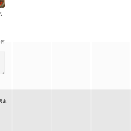
0
丐
影评
爬虫