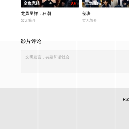
全集完结
9.0
全集完结
龙凤呈祥：狂潮
差班
暂无简介
暂无简介
影片评论
RS