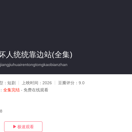
坏人统统靠边站(全集)
ngjiuhuairentongtongkaobianzhan
型：
短剧
上映时间：
2026
豆瓣评分：
9.0
：
全集完结
- 免费在线观看
08
极速观看
