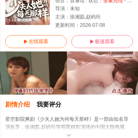
语言：
普通话
状态：
全集完结
- 免费在线观看
导演：
未知
主演：
徐湘茹,赵屿珩
1-1全集/大结局
更新时间：
2026-07-08
在线观看
极速观看


剧情介绍
我要评分
星空影院爽剧《少夫人她为何每天那样》是一部由知名导
演执导，徐湘茹,赵屿珩等明星精彩演绎的中国大陆电视
剧，大结局剧情已揭晓（1-1全集），手机免费观看高清未
