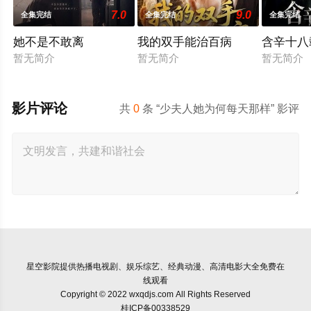
7.0
9.0
全集完结
全集完结
全集完结
她不是不敢离
我的双手能治百病
含辛十八
暂无简介
暂无简介
暂无简介
影片评论
共
0
条 “少夫人她为何每天那样” 影评
星空影院
提供热播电视剧、娱乐综艺、经典动漫、高清电影大全免费在
线观看
Copyright © 2022 wxqdjs.com All Rights Reserved
桂ICP备00338529