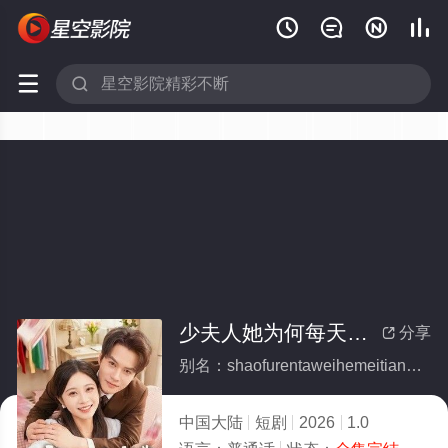






少夫人她为何每天那样(全集)
分享

别名：shaofurentaweihemeitiannayang
中国大陆
短剧
2026
1.0