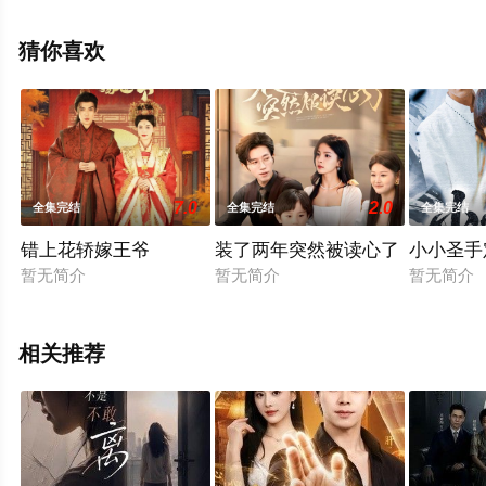
删减完整版电视剧全集就上星空电影网，更多相关信息可
移步至豆瓣电视剧、电视猫或剧情网等平台了解。
猜你喜欢
7.0
2.0
全集完结
全集完结
全集完结
错上花轿嫁王爷
装了两年突然被读心了
小小圣手
暂无简介
暂无简介
暂无简介
相关推荐