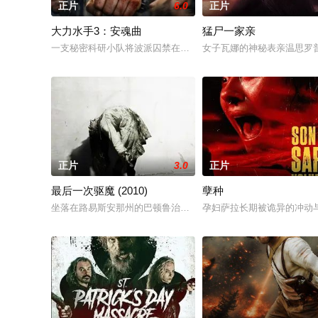
正片
6.0
正片
大力水手3：安魂曲
猛尸一家亲
一支秘密科研小队将波派囚禁在地下军事基地，试图驯化并利用
女子瓦娜的神秘表亲温思罗
正片
3.0
正片
最后一次驱魔 (2010)
孽种
坐落在路易斯安那州的巴顿鲁治郡，生活着一个名叫柯登·马可斯（帕特里
孕妇萨拉长期被诡异的冲动