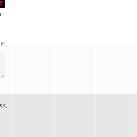
0
像
复仇。
机器，才能阻止人工智能系统完全控制美国。
自己被困在一张扭曲的谎言网里，周围是当地的护林员和他的儿子。
名经典作品改编的哥特式鬼故事中，一位神秘的店主、一位有抱负的年轻艺术家
影评
爬虫