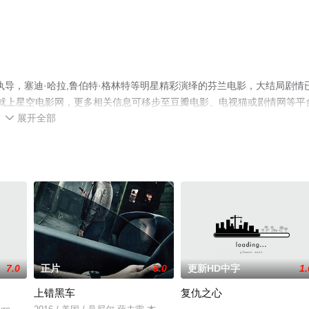
导，塞迪·哈拉,鲁伯特·格林特等明星精彩演绎的芬兰电影，大结局剧情
全就上星空电影网，更多相关信息可移步至豆瓣电影、电视猫或剧情网等平
展开全部

7.0
正片
8.0
更新HD中字
1.
上错黑车
复仇之心