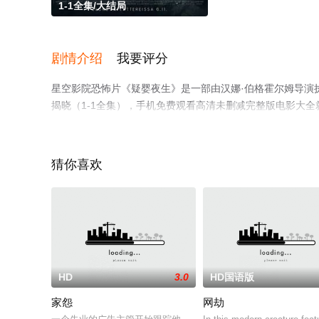
1-1全集/大结局
剧情介绍
我要评分
星空影院恐怖片《疑婴夜生》是一部由汉娜·伯格霍尔姆导演执
揭晓（1-1全集），手机免费观看高清未删减完整版电影大
了解。
猜你喜欢
HD
3.0
HD国语版
家怨
网劫