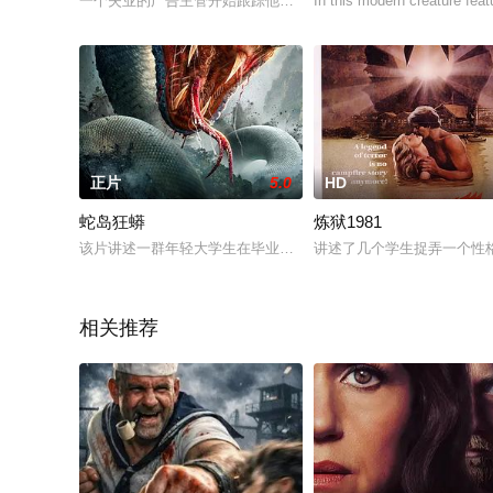
一个失业的广告主管开始跟踪他之前所住公寓的新租户，后来对
In this modern creature feat
正片
5.0
HD
蛇岛狂蟒
炼狱1981
该片讲述一群年轻大学生在毕业前夕为了调研，与友人开启的纪
讲述了几个学生捉弄一个性
相关推荐