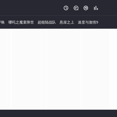




呼唤
哪吒之魔童降世
超能陆战队
悬崖之上
速度与激情9