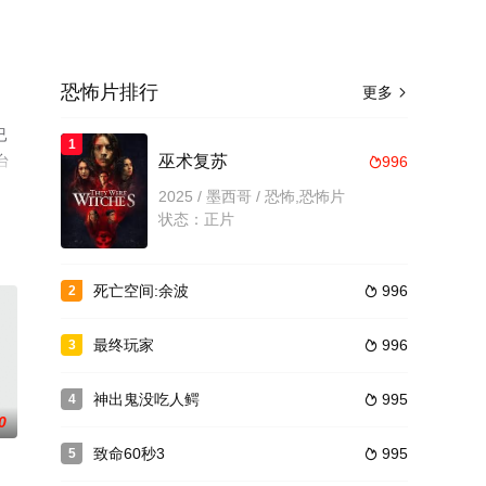
恐怖片排行
更多

已
1
台
巫术复苏
996

2025 / 墨西哥 / 恐怖,恐怖片
状态：正片
死亡空间:余波
996
2

最终玩家
996
3

神出鬼没吃人鳄
995
4

0
致命60秒3
995
5
