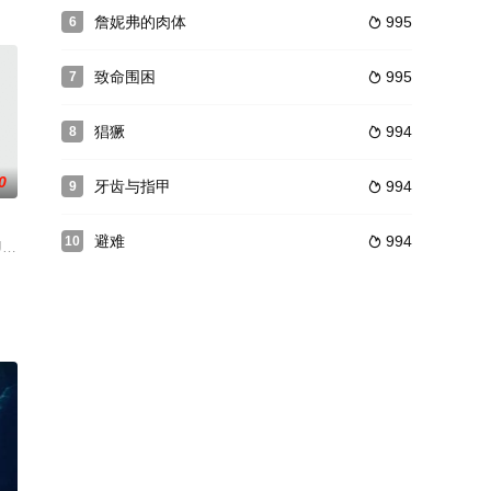
,Kevin,G.,Cox,Jesse,Gabbard
詹妮弗的肉体
995
6

致命围困
995
7

猖獗
994
8

0
牙齿与指甲
994
9

避难
994
10

碎了蛇蛋，从而
逃出了医院，开始了复仇。他有一把锋利的大剪刀，
berry,JessicaSonneborn,布兰登·斯特西,杰森·多灵,汉娜·兰德伯格,布莱恩·里斯,NoelT