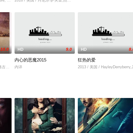
这家人起了邪念。
ure, a scary internet meme called "Gr
2016 / 美国 / 丹尼尔·萨夫雷,杰克逊·戴维斯,弗兰西娅·莱莎,Christina,Elmore
10.0
HD
9.0
HD
8.
内心的恶魔2015
狂热的爱
念大学时光之旅。五女五男来到风景秀美、被开发商破坏导致的荒岛。无意间打
格古怪的同学，却不小心燃起了大火，差点把那个同学烧死。被烧成重伤的同学
内详
2013 / 美国 / HayleyDerry