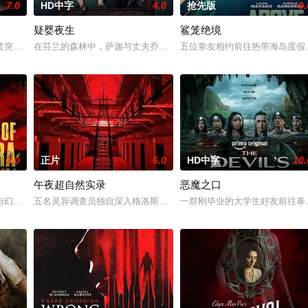
7.0
HD中字
4.0
抢先版
9.
疑婴夜生
鲨笼绝境
他的超人类力量，将其打造成杀伤力极强的军事武器。残酷的实验不断压榨他的
普突然仓皇登门，身后还跟着一个来自异界的危险实体，对方如同附骨之疽，死
在芬兰的森林中，萨迦与丈夫乔恩迎来了为人父母的新篇章。然而萨
五位挚友相约前往热带海岛度假
3.0
正片
6.0
HD中字
10.
午夜超自然实录
恶魔之口
克·法比安 Patrick Fabian 饰）的年轻牧师，他自幼跟随父亲学
与幻觉纠缠，预产期早已过去，腹中的孩子却迟迟没有降生。失联已久的孩子生
五名灵异调查员独自深入格洛斯特监狱，开展禁地灵异探查。当夜五
一群刚毕业的大学生好友前往泰