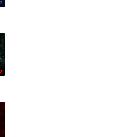
0
身体，也持续点
咬着目标一路追杀而来。为了护住身世成谜的表亲，
迦的喜悦被一股令人发寒的疑惧笼罩——她对新生儿产生了不为人知的猜疑，而
，计划在碧蓝海域中体验刺激的鲨鱼笼潜水，同时享受奢靡的派对狂欢。然而
0
父特洛伊突然现身，邀请她前往自家偏远农场共进晚
人全员离奇失踪，杳无踪迹。这就是他们留下的真实录像。
国海岸，开启步入社会前的最后一场冒险，慕名报名了名为 “恶魔之口” 的偏