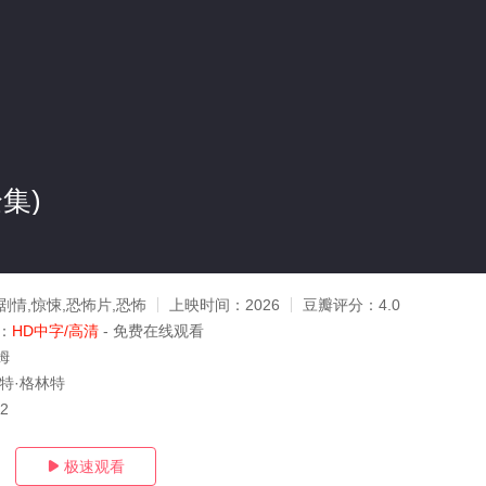
集)
剧情,惊悚,恐怖片,恐怖
上映时间：
2026
豆瓣评分：
4.0
：
HD中字/高清
- 免费在线观看
姆
伯特·格林特
02
极速观看
