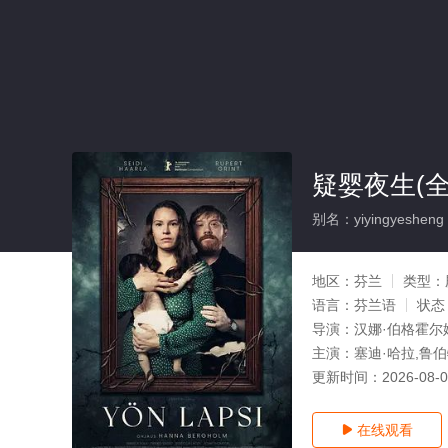
疑婴夜生(全
别名：yiyingyesheng
地区：
芬兰
类型：
语言：
芬兰语
状态
导演：
汉娜·伯格霍尔
主演：
塞迪·哈拉,鲁
更新时间：
2026-08-
在线观看
