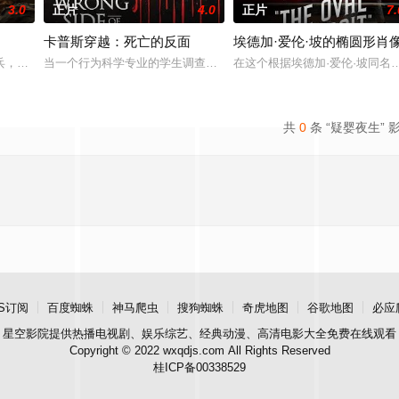
3.0
正片
4.0
正片
7.
卡普斯穿越：死亡的反面
埃德加·爱伦·坡的椭圆形肖
个废弃的酒馆过夜，在那里他们被一个不死杀手跟踪，为几个世纪前发生的悲剧
兵，遭到人工智能控制政权的追捕，他必须战胜精英刺客、机械士兵和被腐化的
当一个行为科学专业的学生调查卡普斯十字路口的谋杀案时，她发现
在这个根据埃德加·爱伦·坡同
共
0
条 “疑婴夜生” 
S订阅
百度蜘蛛
神马爬虫
搜狗蜘蛛
奇虎地图
谷歌地图
必应
星空影院
提供热播电视剧、娱乐综艺、经典动漫、高清电影大全免费在线观看
Copyright © 2022 wxqdjs.com All Rights Reserved
桂ICP备00338529