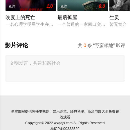
1.0
8.0
正片
正片
正片
晚宴上的死亡
最后孤屋
生灵
一名心理学明星学生在一次教师派对上死亡后，安德莉亚·吉布斯
一个普通的一家四口突遭诡异变故，被
暂无简介
影片评论
共
0
条 “野蛮领地” 影评
星空影院
提供热播电视剧、娱乐综艺、经典动漫、高清电影大全免费在
线观看
Copyright © 2022 wxqdjs.com All Rights Reserved
桂ICP备00338529