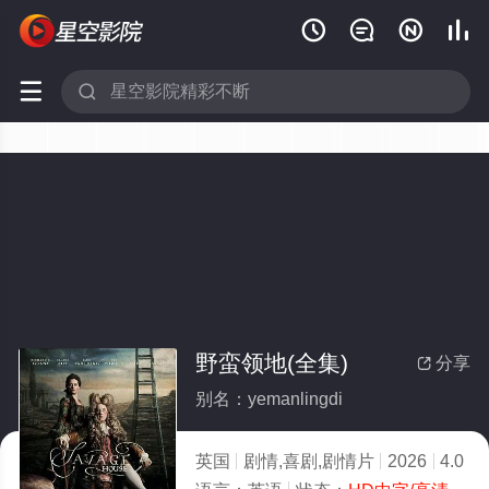






野蛮领地(全集)
分享

别名：yemanlingdi
英国
剧情,喜剧,剧情片
2026
4.0