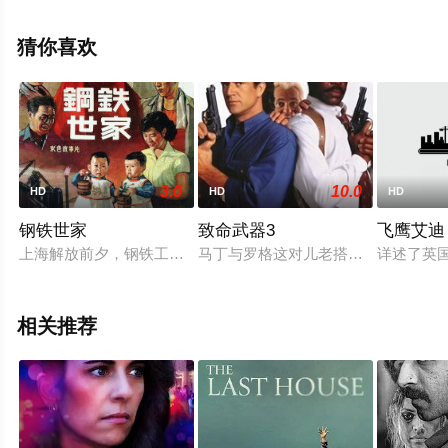
删减完整版电影大全就上星空电影网，更多相关信息可移
步至豆瓣电影、电视猫或剧情网等平台了解。
猜你喜欢
3.0
10.0
HD
HD
HD
钢铁世家
致命武器3
飞鹰艾迪
上海解放前夕，钢铁工人孟广发一家三代在地下党的领导下，积
马丁与罗格这对儿老搭档再次出马，
详述了英
相关推荐