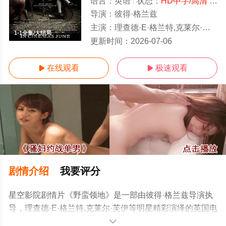
语言：
英语
状态：
HD中字/高清
- 免费在线观看
导演：
彼得·格兰兹
主演：
理查德·E·格兰特,克莱尔·芙伊
1-1全集/大结局
更新时间：
2026-07-06
在线观看
极速观看


剧情介绍
我要评分
星空影院剧情片《野蛮领地》是一部由彼得·格兰兹导演执
导，理查德·E·格兰特,克莱尔·芙伊等明星精彩演绎的英国电
影，大结局剧情已揭晓（1-1全集），手机免费观看高清未
