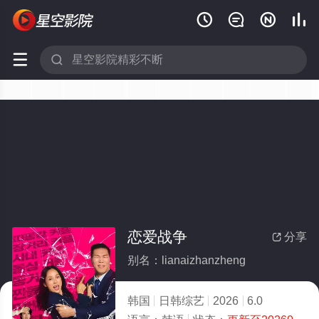






恋爱战争
分享

别名：lianaizhanzheng
韩国
日韩综艺
2026
6.0