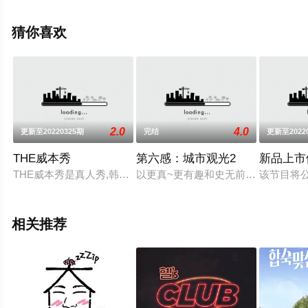
更多相关信息可移步至豆瓣综艺、电视猫或剧情网等平台
了解。
猜你喜欢
2.0
4.0
更新至20220325期
完结
更新至2022
THE威本秀
第六感：城市观光2
新品上市
THE威本秀是真人秀,韩国综艺类电影大片剪辑的hd高清完整版影
以更真~更有趣和史无前例的难度回归
该节目将
相关推荐