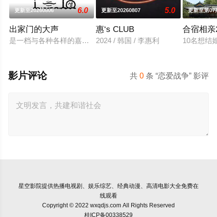
6.0
5.0
更新至20260806
更新至20260807
更新至第07
出家门的大声
惠‘s CLUB
合宿相亲
是一档与各种各样的嘉宾一起进行的户外脱口秀节目。大声通过
2024 / 韩国 / 李惠利
10名想结
影片评论
共
0
条 “恋爱战争” 影评
星空影院
提供热播电视剧、娱乐综艺、经典动漫、高清电影大全免费在
线观看
Copyright © 2022 wxqdjs.com All Rights Reserved
桂ICP备00338529