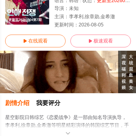
语言：
韩语
状态：
更新至20260804第7期
导演：
未知
主演：
李孝利,徐章勋,金希澈
更新至20260804第7期
更新时间：
2026-08-05
在线观看
极速观看


剧情介绍
我要评分
星空影院日韩综艺《恋爱战争》是一部由知名导演执导，
李孝利,徐章勋,金希澈等明星精彩演绎的韩国综艺节目，手
机免费观看高清未删减完整版综艺节目就上星空电影网，
