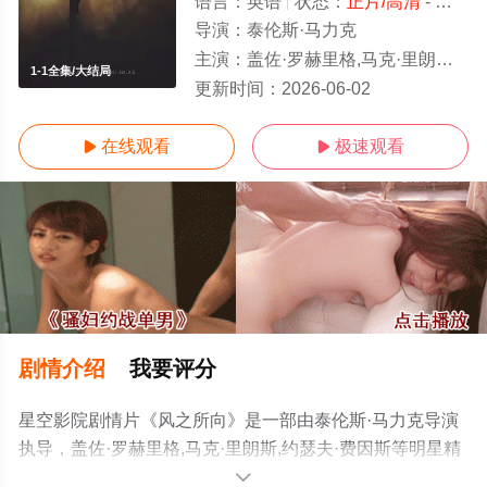
语言：
英语
状态：
正片/高清
- 免费在线观看
导演：
泰伦斯·马力克
主演：
盖佐·罗赫里格,马克·里朗斯,约瑟夫·费因斯
1-1全集/大结局
更新时间：
2026-06-02
在线观看
极速观看


剧情介绍
我要评分
星空影院剧情片《风之所向》是一部由泰伦斯·马力克导演
执导，盖佐·罗赫里格,马克·里朗斯,约瑟夫·费因斯等明星精
彩演绎的美国电影，大结局剧情已揭晓（1-1全集），手机
