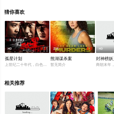
免费观看高清未删减完整版电影大全就上星空电影网，更
多相关信息可移步至豆瓣电影、电视猫或剧情网等平台了
猜你喜欢
解。
6.0
6.0
HD
正片
HD
孤星计划
熊湖谋杀案
封神榜妖
上世纪二十年代，白色恐怖时期，全城封锁，李一民（王源 饰
暂无简介
商朝末年
相关推荐