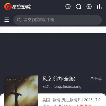






风之所向(全集)
分享

别名：fengzhisuoxiang
美国
剧情,历史,剧情片
2026
7.0