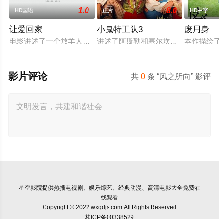
1.0
8.0
HD国语
正片
HD中字
让爱回家
小鬼特工队3
废用身
电影讲述了一个放羊人吴鑫，为两只羊和他人发生冲突，失手将
讲述了阿斯勒和塞尔坎在休产假期间
本作描绘
影片评论
共
0
条 “风之所向” 影评
星空影院
提供热播电视剧、娱乐综艺、经典动漫、高清电影大全免费在
线观看
Copyright © 2022 wxqdjs.com All Rights Reserved
桂ICP备00338529