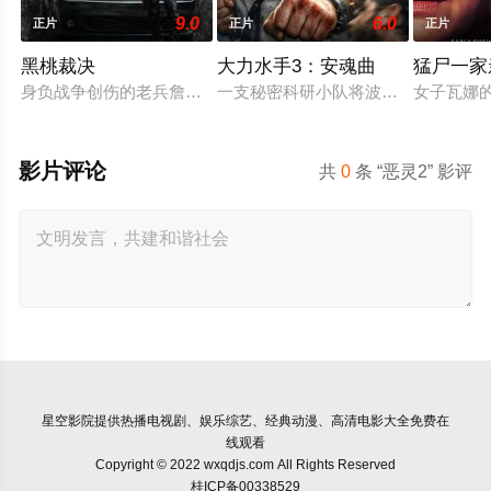
9.0
6.0
正片
正片
正片
黑桃裁决
大力水手3：安魂曲
猛尸一家
身负战争创伤的老兵詹姆斯·毕肖普警探，正努力回归正常生活
一支秘密科研小队将波派囚禁在地下
女子瓦娜
影片评论
共
0
条 “恶灵2” 影评
星空影院
提供热播电视剧、娱乐综艺、经典动漫、高清电影大全免费在
线观看
Copyright © 2022 wxqdjs.com All Rights Reserved
桂ICP备00338529