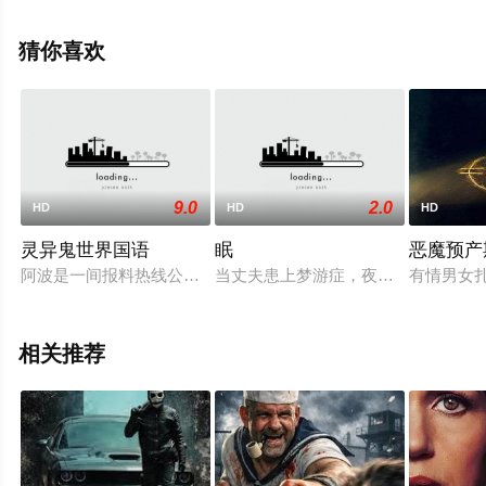
集），手机免费观看高清未删减完整版电影大全就上星空
电影网，更多相关信息可移步至豆瓣电影、电视猫或剧情
猜你喜欢
网等平台了解。
9.0
2.0
HD
HD
HD
灵异鬼世界国语
眠
恶魔预产
阿波是一间报料热线公司的接线生，经常接触到不同类型的人来
当丈夫患上梦游症，夜晚完全变了一
有情男女扎克
相关推荐