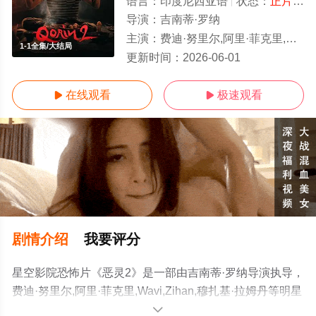
语言：
印度尼西亚语
状态：
正片/高清
导演：
吉南蒂·罗纳
主演：
费迪·努里尔,阿里·菲克里,Wavi,Zihan,穆扎基·拉姆丹
1-1全集/大结局
更新时间：
2026-06-01
在线观看
极速观看


剧情介绍
我要评分
星空影院恐怖片《恶灵2》是一部由吉南蒂·罗纳导演执导，
费迪·努里尔,阿里·菲克里,Wavi,Zihan,穆扎基·拉姆丹等明星
精彩演绎的印度尼西亚电影，大结局剧情已揭晓（1-1全
