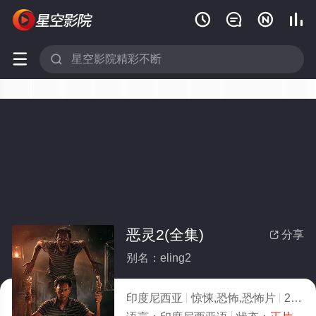






恶灵2(全集)
分享

别名：eling2
印度尼西亚
惊悚,恐怖,恐怖片
2025