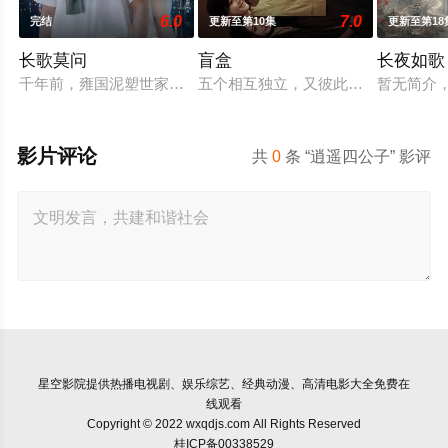
6.0
7.0
完结
更新至第10集
更新至第18
长歌莫问
盲盒
长夜如歌
千年前，雍国泥塑世家楚门因进贡的“十二生肖”离奇流血炸裂，
五个相互独立，又彼此呼应的故事——
暂无简介
影片评论
共
0
条 “逍遥四公子” 影评
星空影院
提供热播电视剧、娱乐综艺、经典动漫、高清电影大全免费在
线观看
Copyright © 2022 wxqdjs.com All Rights Reserved
桂ICP备00338529