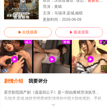
语言：
汉语普通话
状态：
更新至第38集
导演：
黄斌
主演：
马瑞泽,蓝城,杨联
更新至第38集
更新时间：
2026-06-09
在线观看
极速观看


剧情介绍
我要评分
星空影院国产剧《逍遥四公子》是一部由黄斌导演执导，
马瑞泽,蓝城,杨联等明星精彩演绎的中国大陆电视剧，手机
免费观看高清未删减完整版电视剧全集就上星空电影网，
