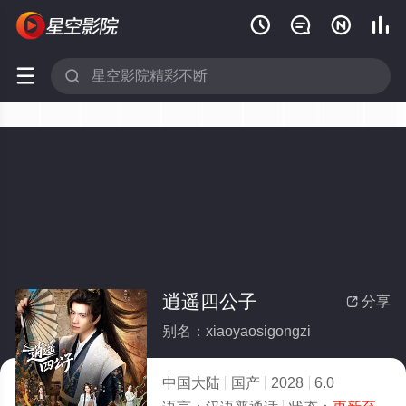






逍遥四公子
分享

别名：xiaoyaosigongzi
中国大陆
国产
2028
6.0