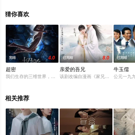
更多相关信息可移步至豆瓣电视剧、电视猫或剧情网等平
台了解。
猜你喜欢
4.0
8.0
完结
已完结
已完结
超密
亲爱的吾兄
牛玉儒
我们生存的三维世界，是来自四维世界的投影。四维世界，由时
该剧改编自漫画《家兄又在作死》，
公元一九
相关推荐