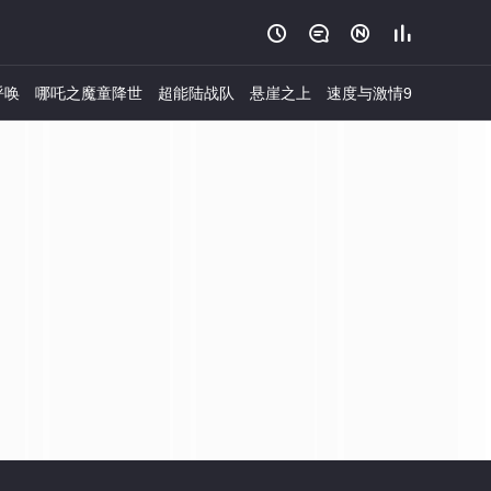




呼唤
哪吒之魔童降世
超能陆战队
悬崖之上
速度与激情9