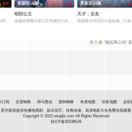
8.0
更新至18集
9.0
更新至14集
3.
昭阳公主
天才，女友
进士科三元及第入翰林院的奇女子。十年前的她被他从死人堆里救出来，蓬头垢
利用顾炎女儿奴的属性，请求老炮儿顾炎带自己用程序员身份卧底电诈集团以求
改编自青帷在晋江文学城的小说《平阳公主》。
根据素光同同名小说改编。江逾
共
0
条 “婚后再心动” 
S订阅
百度蜘蛛
神马爬虫
搜狗蜘蛛
奇虎地图
谷歌地图
必应
星空影院
提供热播电视剧、娱乐综艺、经典动漫、高清电影大全免费在线观看
Copyright © 2022 wxqdjs.com All Rights Reserved
桂ICP备00338529