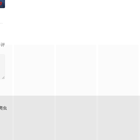
0
面口齿不清。十
查出未婚妻离奇死亡的真相。两人联手查出诈骗团伙
白长大以后，林知夏忽然对他说：“江逾白，我喜欢你，哲学和生物学意义上的
影评
爬虫