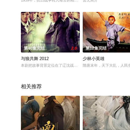
1939年，抗日战争转入艰苦的相持阶段，日寇侵略的铁蹄在湖
暂无简介
第40集完结
2.0
第12集完结
与狼共舞 2012
少林小英雄
本剧把故事背景定位在了辽沈战役胜利后，共产党和国名党暗战明
隋唐末年，天下大乱，人民
相关推荐