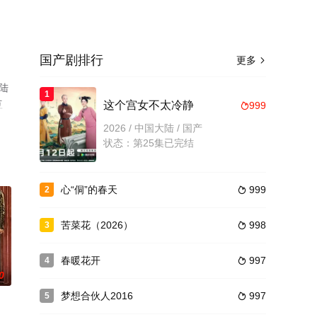
国产剧排行
更多

陆
1
豆
这个宫女不太冷静
999

2026 / 中国大陆 / 国产
状态：第25集已完结
心“侗”的春天
999
2

苦菜花（2026）
998
3

春暖花开
997
4

0
梦想合伙人2016
997
5
