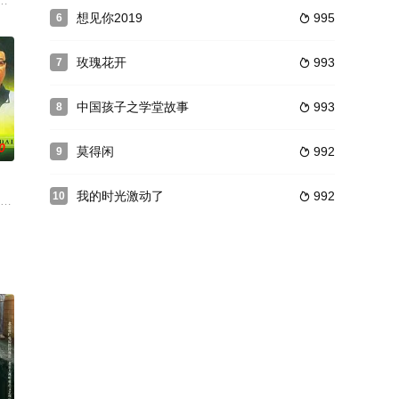
男少女们的芭蕾舞蹈梦展开。18岁的傣族少女时小春（丁一一 饰），肩负着
将李晓宇平静的生活打破。赌场老板被害，李晓宇被当成最大嫌犯逮捕，身为
想见你2019
995
6

玫瑰花开
993
7

中国孩子之学堂故事
993
8

0
莫得闲
992
9

我的时光激动了
992
10

历的一次次危
不甘，立志干番大事，他私自过河，却暴露了行踪，
困，其周边的无人区博拉木拉富含矿产和野生动物资源，大量的盗猎盗采分子为
续剧《激情年代》在中央电视台一套黄金时间段播出。该剧是中国“第五代”导演金韬