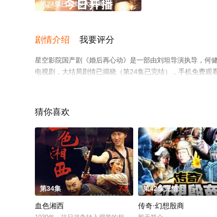
第24集已完结/大结局
剧情介绍
我要评分
星空影院国产剧《婚后再心动》是一部由刘坦导演执导，何健麒
电视剧，大结局剧情已揭晓（第24集已完结），手机免费观
瓣电视剧、电视猫或剧情网等平台了解。
猜你喜欢
第34集
7.0
第42集完结
血色湘西
传奇·幻想殷商