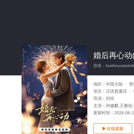
婚后再心动(
别名：hunhouzaixind
地区：
中国大陆
类
语言：
汉语普通话
导演：
刘坦
主演：
何健麒,王雅佳
更新时间：
2026-06-
在线观看
