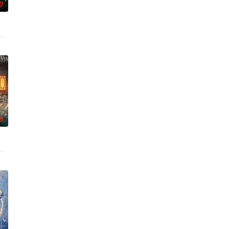
0
是自己苦寻多年
满门流放，楚父以死鸣冤。楚家大小姐楚梓鸢带着滔天恨意，在屠刀落地的瞬间
生苏琳（黄杨钿甜 饰），虽自小被父母忽视，在艰苦环境中长大，但她始终刻
0
难过程。案
用之人”；共享同一具躯体的人格“刮刮乐”
从恨意中涅槃重生，借私生女桑落的身份入住程家。她步步为营，周旋在各怀心
班子，偶遇“白天人住屋，晚上鬼占房”的阴阳宅，江淮被掳走配“阴婚”。他与