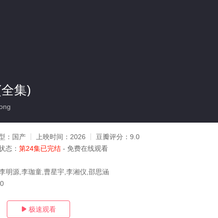
全集)
ong
型：
国产
上映时间：
2026
豆瓣评分：
9.0
状态：
第24集已完结
- 免费在线观看
,李明源,李珈童,曹星宇,李湘仪,邵思涵
10
极速观看
