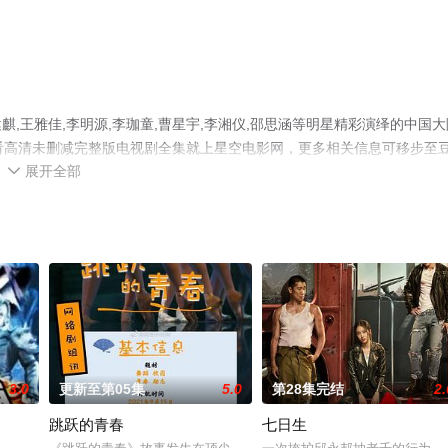
,王雅佳,李明源,李珈童,曹星宇,李湘仪,邵思涵等明星精彩演绎的中国大
看高清未删减完整版电视剧全集就上星空电影网，更多相关信息可移步至
展开全部

3.0
更新至第05集
5.0
第28集完结
2.
跳跃的青春
七日生