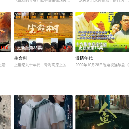
南战场受阻，湖南成为抗日战争正面战场的最前沿。
《跳跃的青春》故事发生在顶尖舞蹈学校——海城舞蹈学院，围绕着少
一次掩护邱永邦抽老千的行为，
10.0
更新至第38集
9.0
更新至第16集
8.
生命树
激情年代
战的经历。以潜伏人员陈少杰（傅程鹏 饰）身在西南区的经历，讲述了他所经
生活在水深火热之中。李世民因屡立战功遭太子妒忌，被父王冷落。李世民心有
上世纪九十年代，青海高原上的玛治县高度依赖农牧业，一度深陷贫
2002年10月28日晚电视连