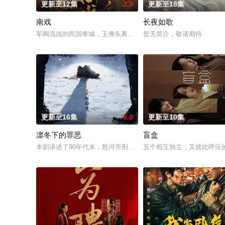
更新至12集
2.0
更新至18集
南戏
长夜如歌
军阀混战的民国奉城，玉佛头离奇失窃，戏班主横尸戏台，将冷
暂无简介，敬请期待
更新至16集
5.0
更新至10集
凛冬下的罪恶
盲盒
本剧讲述了90年代末，怒河市刑侦支队在无普及监控、无DNA
五个相互独立，又彼此呼应的