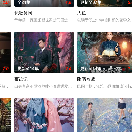
2.0
全24集
6.0
更新至07集
5.
长歌莫问
人鱼
血少帅许又安与昆曲名伶荣筱楠推向不死不休的对立绝境。而他们不知，对方正
千年前，雍国泥塑世家楚门因进贡的“十二生肖”离奇流血炸裂，惨遭
就读于职业中学培训部的花季女
7.0
更新至14集
7.0
更新至14集
1.
夜语记
幽宅奇谭
鉴定技术的支持下，通过摸排、勘查等传统刑侦手段，接连破获数起重案要案的艰
故事——用一场精心策划的“夏令营”完成复仇的受害者；临终前与遗憾和解的“无
出身贫寒的酿酒师叶小唯遭遇爱人程桉、恩师林晚媚的双重背叛。她
民国时期，江淮与迅哥组成说书