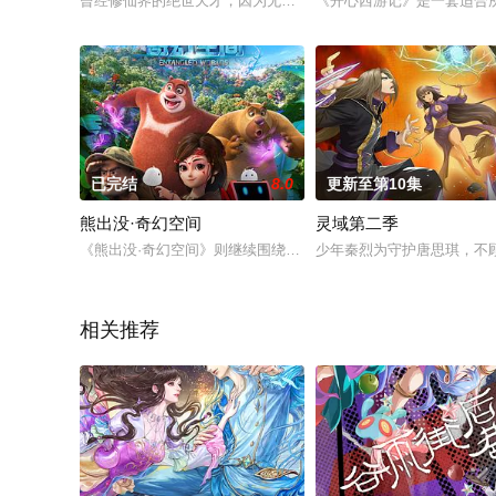
曾经修仙界的绝世天才，因为无字天书而被十大天尊合力陷害，
《开心西游记》是一套适合
已完结
8.0
更新至第10集
熊出没·奇幻空间
灵域第二季
《熊出没·奇幻空间》则继续围绕“森林”做题目，讲述熊大、熊
少年秦烈为守护唐思琪，不
相关推荐