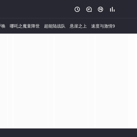




呼唤
哪吒之魔童降世
超能陆战队
悬崖之上
速度与激情9