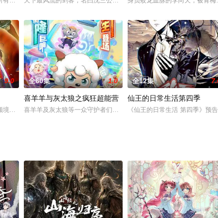
意外穿越时空来到了二十岁之时，一心想着修炼成仙，重回仙界找回心爱之人、
所有年龄人群的新颖动画片，又名《夺宝幸运星》与原版《西游记》相一致，《
天下最风流的剑客，名曰沈三公子。天下最有名的剑法，唤作万藏剑
身负蛟龙血脉的李向天，被青梅
9.0
全60集
1.0
全12集
7.
喜羊羊与灰太狼之疯狂超能营
仙王的日常生活第四季
二和光头强与金鹿角守护者——鹿族女孩协力保护金鹿角，击垮反派，最终让森林
顾境界相差悬殊和梁少扬对战，同时他体内沉睡的力量开始慢慢觉醒。器具宗在
喜羊羊及灰太狼等一众守护者们为了提升能力，进入深山密林进行特
《仙王的日常生活 第四季》预