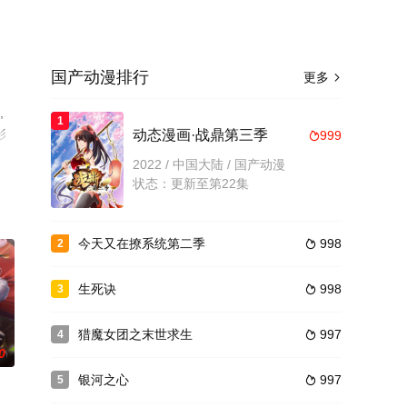
国产动漫排行
更多

,
1
影
动态漫画·战鼎第三季
999

2022 / 中国大陆 / 国产动漫
状态：更新至第22集
今天又在撩系统第二季
998
2

生死诀
998
3

猎魔女团之末世求生
997
4

0
银河之心
997
5
