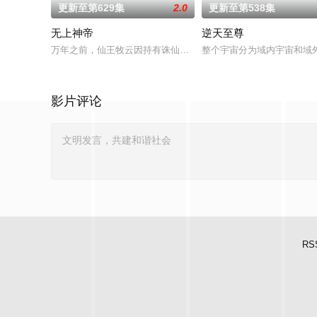
更新至第629集
2.0
更新至第538集
无上神帝
逆天至尊
万年之前，仙王牧云因持有诛仙图而遭人暗算，残魂沉睡万年之后
整个宇宙分为域内宇宙和域
影片评论
RS