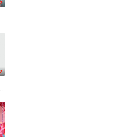
0
手持万灵缔杖的
欢迎光临“谷雨街后巷”。 在这有着无尽时间
滋生侵蚀神魂、扰乱秩序的暗紫色暗力；天地遴选十二山海神兽为十二秩序祀神
『花仙子』全新动画 新作将继承经典、结合潮流、呈现崭新的花仙子世界
0
一，女扮男装、
武魂沉寂、灵海枯竭，自此沦为家族废物，受尽他人
吾为主率!天蚕土豆内容监制，爱奇艺全网独播。
，主角孟川自小立下为母复仇的誓言，以镜湖道院为起点，凭借坚毅无畏的心