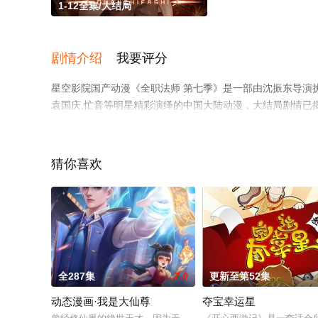
1-12全集/大结局
剧情介绍
我要评分
星空影院国产动漫《全职法师 第七季》是一部由沈振东导演执导，
袁国庆,忙音等明星精彩演绎的中国大陆动漫，大结局剧情已揭
网，更多相关信息可移步至豆瓣动漫、电视猫或剧情网等平
猜你喜欢
全287集
7.0
更新至第52集
动态漫画·我是大仙尊
夺宝幸运星