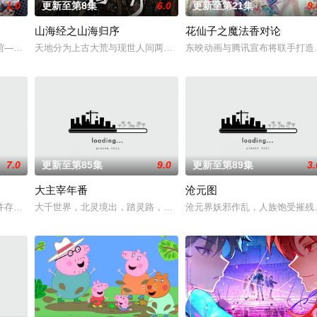
1.0
更新至第8集
6.0
更新至第21集
9.
山海经之山海归序
花仙子之魔法香对论
如潮水般吞噬大地……缔默完成了命运的蜕变——她不再是被守护的少女，而是
——谷雨街后巷。 无论城市的角落，还是繁星坠落的荒漠， 穿过现实的迷宫，
天地分为上古大荒与现世人间两界，由太极壁垒相隔，域外虚无异境
东映动画与腾讯宣布将联手打造
7.0
更新至第85集
9.0
更新至第89集
3.
大主宰年番
沧元图
坡渡入佛门）、辽国女粉丝耶律云（原型为高丽使者之子金富轼与金富辙合二为
并存的世界，灵修一念动山河，武者徒手撕天地。星辰镇昔日天才辰天，十岁后
大千世界，北灵境出，踏灵路，伐罗天，剑斩诛邪永定乾坤，万道争锋
沧元界妖邪作乱，人族饱受摧残