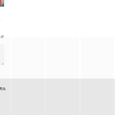
0
妙仙语的刻意
凡间。 在宇宙中，像天罚大陆这样的凡间位面，数
治从集万千宠爱于一身的'小弟弟'转变为需中间的孩子时，他们的世界发生了微妙
下一秒竟然血流成河……明明是爱民如子的君王下一秒竟然变成嗜血凶兽……“
影评
爬虫