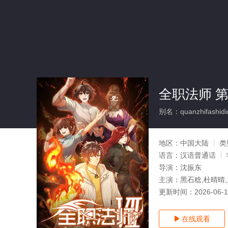
全职法师 第
别名：quanzhifashidiqi
地区：
中国大陆
类
语言：
汉语普通话
导演：
沈振东
主演：
黑石稔,杜晴晴,
更新时间：
2026-06-
在线观看
