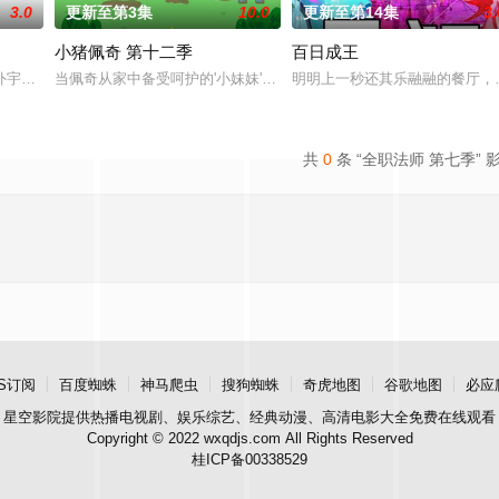
3.0
更新至第3集
10.0
更新至第14集
3.
小猪佩奇 第十二季
百日成王
，在天运大陆南云帝国有名的“废物牧云”身上觉醒。牧云初醒，就受到了学生
外宇宙，两个宇宙彼此为敌，域外宇宙由天魔统治，域内宇宙分为神界，仙界，
当佩奇从家中备受呵护的'小妹妹'一跃成为肩负责任的'大姐姐'，而乔
明明上一秒还其乐融融的餐厅，
共
0
条 “全职法师 第七季” 
S订阅
百度蜘蛛
神马爬虫
搜狗蜘蛛
奇虎地图
谷歌地图
必应
星空影院
提供热播电视剧、娱乐综艺、经典动漫、高清电影大全免费在线观看
Copyright © 2022 wxqdjs.com All Rights Reserved
桂ICP备00338529