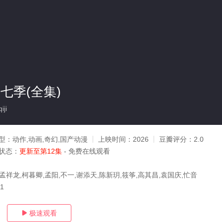
七季(全集)
ji
型：
动作,动画,奇幻,国产动漫
上映时间：
2026
豆瓣评分：
2.0
状态：
更新至第12集
- 免费在线观看
孟祥龙,柯暮卿,孟阳,不一,谢添天,陈新玥,筱筝,高其昌,袁国庆,忙音
11
极速观看
