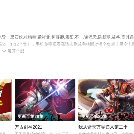
黑石稔,杜晴晴,孟祥龙,柯暮卿,孟阳,不一,谢添天,陈新玥,筱筝,高其昌
晓（1-12全集），手机免费观看高清未删减完整版动漫全集就上星空电
展开全部
台了解。

1.0
更新至第38集
3.0
更新至第25集
2.
万古剑神2021
我从诸天万界归来第二季