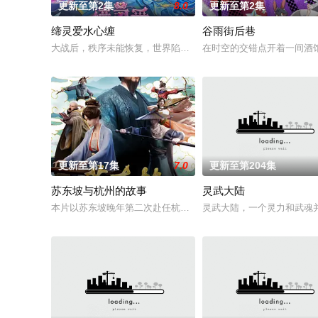
更新至第2集
8.0
更新至第2集
缔灵爱水心缠
谷雨街后巷
大战后，秩序未能恢复，世界陷入混乱。混沌从深渊崛起，黑暗
在时空的交错点开着一间酒馆
更新至第17集
7.0
更新至第204集
苏东坡与杭州的故事
灵武大陆
本片以苏东坡晚年第二次赴任杭州，与老友佛印（一心想将苏东
灵武大陆，一个灵力和武魂