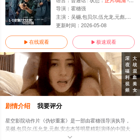
语言：
普通话
状态：
正片/高清
- 免费在线观看
导演：
霍穗强
主演：
吴樾,包贝尔,伍允龙,元彪,安志杰
1-1全集/大结局
更新时间：
2026-05-08
在线观看
极速观看


剧情介绍
我要评分
星空影院动作片《伪钞重案》是一部由霍穗强导演执导，
吴樾,包贝尔,伍允龙,元彪,安志杰等明星精彩演绎的中国大
陆电影，大结局剧情已揭晓（1-1全集），手机免费观看高
