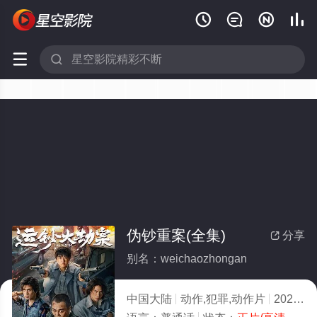






伪钞重案(全集)
分享

别名：weichaozhongan
中国大陆
动作,犯罪,动作片
2025
2