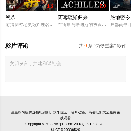
1.0
7.0
正片
正片
正片
怒杀
阿喀琉斯归来
绝地密令
前清刺客老吴隐姓埋名于药铺，却为守护单亲母女小茜和依依，
在宙斯与哈迪斯的协议下，年迈的阿
户部尚书
影片评论
共
0
条 “伪钞重案” 影评
星空影院
提供热播电视剧、娱乐综艺、经典动漫、高清电影大全免费在
线观看
Copyright © 2022 wxqdjs.com All Rights Reserved
桂ICP备00338529