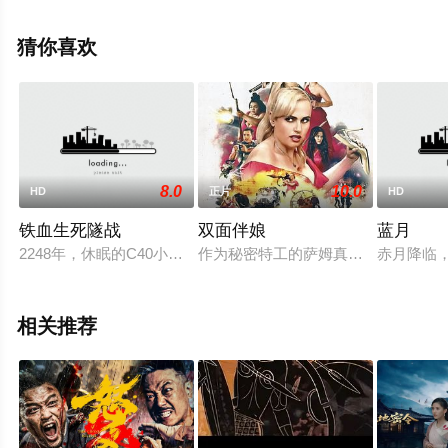
清未删减完整版电影大全就上星空电影网，更多相关信息
可移步至豆瓣电影、电视猫或剧情网等平台了解。
猜你喜欢
8.0
10.0
HD
正片
HD
铁血生死隧战
双面伴娘
蓝月
2248年，休眠的C40小队队长方毅（任天野 饰）和他的小队
作为秘密特工的萨姆真实的身份无法
赤月降临
相关推荐