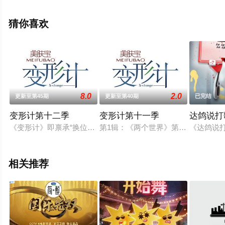
未删减完整版综艺节目就上星空电影网，更多相关信息可
移步至豆瓣综艺、电视猫或剧情网等平台了解。
猜你喜欢
8.0
2.0
更新至第45期
更新至第40期
已完结
变形计第十二季
变形计第十一季
达鸽说打
《变形计》即禀承“换位思考”这一思维理念，而且更推至极致，
第1辑：《两个世界》第2辑：《“好汉
《达鸽说
相关推荐