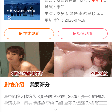
语言：
汉语普通话
状态：
更新至20260716番外篇（下）
导演：
未知
更新至20260716番外篇
主演：
秦昊,伊能静,李纯,马頔,金莎,孙丞潇,孙杨,张豆豆
（下）
更新时间：
2026-07-16
在线观看
极速观看


剧情介绍
我要评分
星空影院大陆综艺《妻子的浪漫旅行2026》是一部由知名
导演执导，秦昊,伊能静,李纯,马頔,金莎,孙丞潇,孙杨,张豆豆
等明星精彩演绎的中国大陆综艺节目，手机免费观看高清
