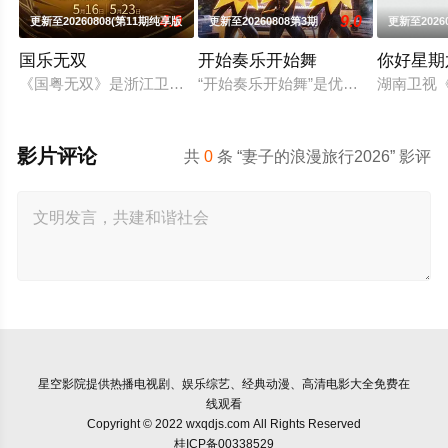
4.0
9.0
更新至20260808(第11期纯享版
更新至20260808第3期
更新至20260
国乐无双
开始奏乐开始舞
你好星期
《国粤无双》是浙江卫视、中央宣传部电影卫星频道联合推出的节
“开始奏乐开始舞”是优酷2026年
湖南卫视《
影片评论
共
0
条 “妻子的浪漫旅行2026” 影评
星空影院
提供热播电视剧、娱乐综艺、经典动漫、高清电影大全免费在
线观看
Copyright © 2022 wxqdjs.com All Rights Reserved
桂ICP备00338529