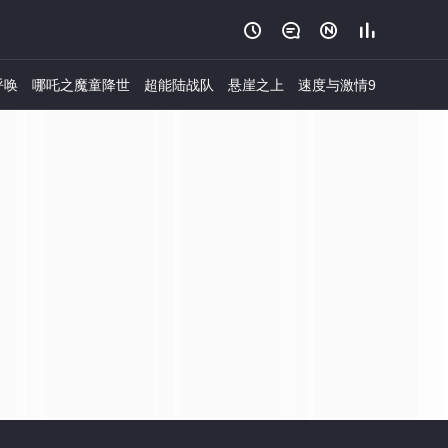




呼唤
哪吒之魔童降世
超能陆战队
悬崖之上
速度与激情9