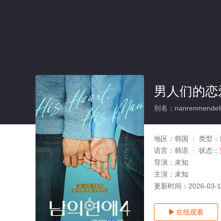
男人们的恋爱
别名：nanrenmendeli
地区：
韩国
类型：
语言：
韩语
状态：
导演：
未知
主演：
未知
更新时间：
2026-03-
在线观看
