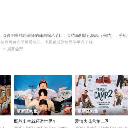
，众多明星精彩演绎的韩国综艺节目，大结局剧情已揭晓（完结），手机
关信息可移步至豆瓣综艺、电视猫或剧情网等平台了解。
展开全部

10.0
更新至08集
1.0
更新至01集
1.
既然出生就环游世界4
爱情火花营第二季