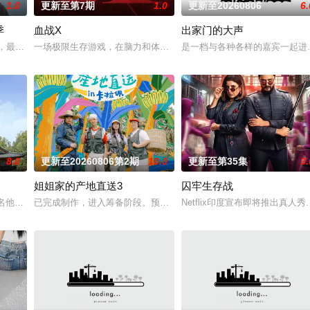
1.0
更新至第7期
1.0
更新至20260806
6.
季
血战X
出家门的大声
报道，最近《虽没菜》为了制作第三季而开始策划。 和上一季一样，主持人是歌手
一场极限生存游戏，在脑力和体力最强的玩家之间回归团战
是一档与各种各样的嘉宾一起进
8.0
更新至20260806第2期
10.0
更新至第35集
3.
姐姐家的产地直送3
囚牢生存战
0名他们的母亲一起合住了6天5夜，为了“结婚”的一个目标而奔跑。
已完成制作，进入筹备阶段。预计将于明年初开拍，并于下半年播出
Netflix印度宣布即将推出真人