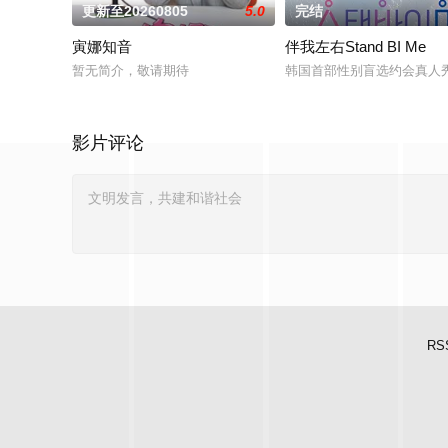
更新至20260805
5.0
完结
寅娜知音
伴我左右Stand BI Me
暂无简介，敬请期待
韩国首部性别盲选约会真人
影片评论
RS