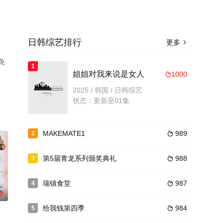
日韩综艺排行
更多

免
1
姐姐对我来说是女人
1000

2025 / 韩国 / 日韩综艺
状态：更新至01集
MAKEMATE1
989
2

第5届青龙系列颁奖典礼
988
3

瑞镇食堂
987
4

0
给我钱第四季
984
5
