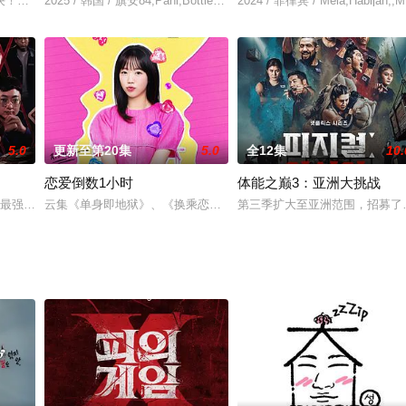
年轻男女的心被错杂的爱情线穿连！在不可避免的命运和本能吸引之间，他们能
观察实验纪录片，了解 MBTI vs 生辰八字 中哪个工具更适合描述“我”
2025 / 韩国 / 旗安84,Pani,Bottle,金珍荣,李时言
2024 / 菲律宾 / Mela,Habijan,,Mar
5.0
更新至第20集
5.0
全12集
10.
恋爱倒数1小时
体能之巅3：亚洲大挑战
起的最强昌珉、TXT的杋圭等神级阵容破天荒集结，同场大玩推理游戏！面对真
云集《单身即地狱》、《换乘恋爱》、《恋爱兄妹》等历届人气恋综男嘉
第三季扩大至亚洲范围，招募了