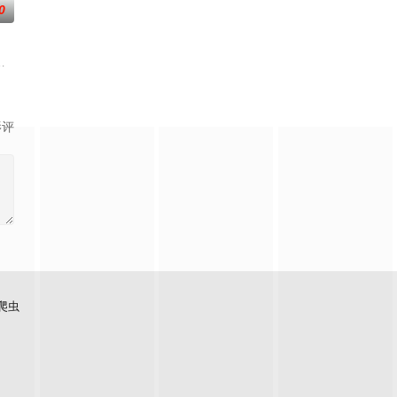
0
情敌。 今天爱男人明天爱女人，今天是情敌明天
目《帮我找房吧》是综艺史上首个房地产真人秀，节目中朴娜莱和金淑将作为队
影评
爬虫