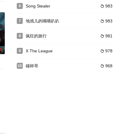
否找到命定的伴
tin,Chua,,Zuher,Bautista,Nakaoka,,Allan,Pangilinan,,K
Song Stealer
983
6

地戏儿的嘀嘀叭叭
983
7

疯狂的旅行
981
8

0
X The League
978
9

碰杯哥
968
10

真假假的线索和无处不在的心理博弈，究竟谁能
宾，挑战限时60分钟的Speed Dating。
来自韩国、日本、泰国、蒙古、土耳其、印度尼西亚、澳大利亚、菲律宾等亚太