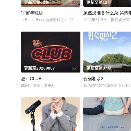
更新至第02集
8.0
更新至第12期
宇宙年糕店
虽然没准备什么菜 第四
《Biong Biong地球游戏厅》衍生综艺
2024年6月3日，据韩媒
更新至20260807
5.0
更新至第07期
惠‘s CLUB
合宿相亲2
2024 / 韩国 / 李惠利
10名想结婚的单身男女和1