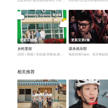
总是算别人爱情运的多种占卜师也开始预测自己的爱情运。八名
到目前为止还没有这样的对决！
更新至04集
6.0
更新至第2集
乡村度假
谋杀俱乐部
2025 / 韩国 / 刘在锡,李栋旭,南昶熙,李相二
电竞传奇Faker、东方神
相关推荐