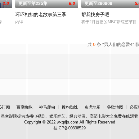
1.0
更新至第235集
6.0
更新至260806
5.
环环相扣的老故事第三季
帮我找房子吧
秀，展现多样爱情的可能性。 他爱她，他爱他，她爱她。 是兄弟，是姐妹，是
内详
将于2月首播的MBC新综艺节
共
0
条 “男人们的恋爱4” 
S订阅
百度蜘蛛
神马爬虫
搜狗蜘蛛
奇虎地图
谷歌地图
必应
星空影院
提供热播电视剧、娱乐综艺、经典动漫、高清电影大全免费在线观看
Copyright © 2022 wxqdjs.com All Rights Reserved
桂ICP备00338529