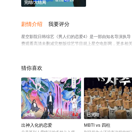
完结/大结局
剧情介绍
我要评分
星空影院日韩综艺《男人们的恋爱4》是一部由知名导演执导
费观看高清未删减完整版综艺节目就上星空电影网，更多相
猜你喜欢
全6集
9.0
已完结
出神入化的恋爱
MBTI vs 四柱