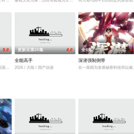
以他只能窝在家中学习，没法和小朋友们去往广阔的天地玩耍。这一天，莱克受
考叔舍肉 缇萦上书 孟宗哭竹
秦牧天生凡体，历经考验成为天魔教教主，被延康国封为第一任太学
何方知与卸甲归田的定武侯告别
5.0
更新至第20集
4.0
全8集
4.
全能高手
深潜强制倒带
厌弃甚至要被夺去神子身份，贬入凡间。直到他与主角相遇融为一体，开启万界
间蒸发，实则被卷入仙界三千年并成为十大仙帝之一的云帝，却因厌倦仙界的尔
2026 / 大陆 / 国产动漫
在一座因为发展秘密科技所以被