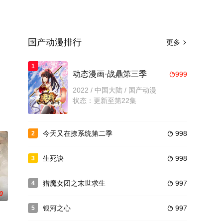
国产动漫排行
更多

1
动态漫画·战鼎第三季
999

2022 / 中国大陆 / 国产动漫
状态：更新至第22集
今天又在撩系统第二季
998
2

生死诀
998
3

猎魔女团之末世求生
997
4

0
银河之心
997
5
