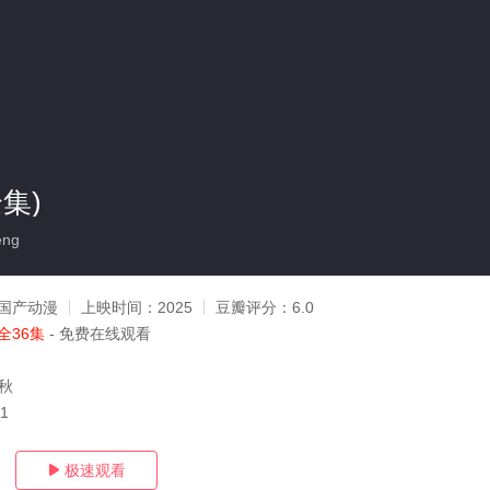
集)
eng
国产动漫
上映时间：
2025
豆瓣评分：
6.0
全36集
- 免费在线观看
邱秋
01
极速观看
