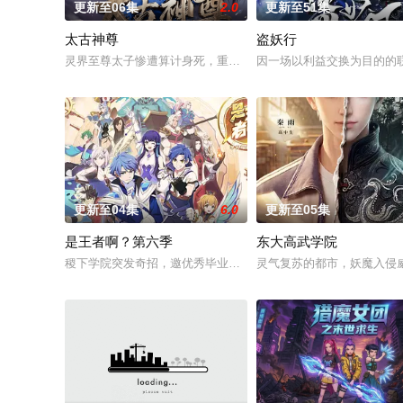
更新至06集
2.0
更新至51集
太古神尊
盗妖行
灵界至尊太子惨遭算计身死，重生跌落凡尘沦为底层杂役！身怀
因一场以利益交换为目的的
更新至04集
6.0
更新至05集
是王者啊？第六季
东大高武学院
稷下学院突发奇招，邀优秀毕业生返校担任临时“代课老师”！周瑜
灵气复苏的都市，妖魔入侵