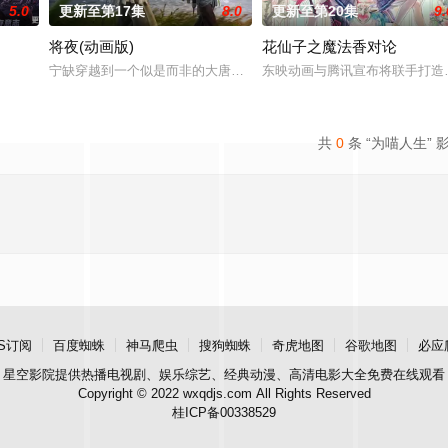
5.0
更新至第17集
8.0
更新至第20集
9.
将夜(动画版)
花仙子之魔法香对论
成为了正式的守夜人后，重回136小队，与伙伴再度开启一场与古神教会的崭
宁缺穿越到一个似是而非的大唐世界，却发现此处为处处惊险的修行
东映动画与腾讯宣布将联手打造
共
0
条 “为喵人生” 
S订阅
百度蜘蛛
神马爬虫
搜狗蜘蛛
奇虎地图
谷歌地图
必应
星空影院
提供热播电视剧、娱乐综艺、经典动漫、高清电影大全免费在线观看
Copyright © 2022 wxqdjs.com All Rights Reserved
桂ICP备00338529