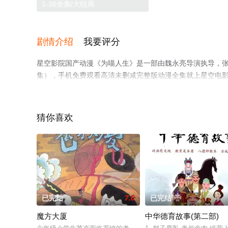
1-36全集/大结局
剧情介绍
我要评分
星空影院国产动漫《为喵人生》是一部由魏永亮导演执导，张杰
集），手机免费观看高清未删减完整版动漫全集就上星空电
猜你喜欢
已完结
7.0
已完结
魔方大厦
中华德育故事(第二部)