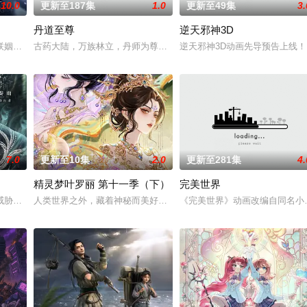
10.0
更新至187集
1.0
更新至49集
3.
丹道至尊
逆天邪神3D
绝世造化神丹与逆天功法，仅凭一柄锈剑掀翻整片武道世界。双武魂同步觉醒，
联姻，太玄楼刺客江元与九璇宗圣女韶月奉命成婚。两人在洞房夜发起暗杀，却
古药大陆，万族林立，丹师为尊；双生武脉，再现世间！醉卧美人膝
逆天邪神3D动画先导预告上线
7.0
更新至10集
2.0
更新至281集
4.
精灵梦叶罗丽 第十一季（下）
完美世界
、诸葛亮展开启“双师对决”，以曜为首的“星之队”和在校生们，在与学长们的奇
威胁来袭，天生废灵根的少年秦雨体内意外觉醒神力，被选中成为神秘至强功法
人类世界之外，藏着神秘而美好的叶罗丽仙境。这里的仙子因自然与
《完美世界》动画改编自同名小