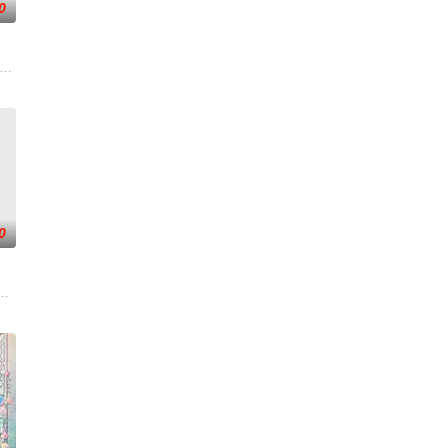
0
炼化万灵、参悟
发现彼此皆是不死之身。为了得到对方宗门的秘宝御
，成就丹道至尊！
！掌天毒之珠，承邪神之血，修逆天之力。高能工作室出品，爱奇艺全网独播，
0
妙互动
万物生的传承人。秦雨加入东大高武学院后逐渐结识
人类世界的兴衰而生，也与万物命运相连。当人类世界灾难骤起，风云失色，失
说。他为修道而生，为应劫而至，他身化亿万血雨，洒落万古岁月，经历无数