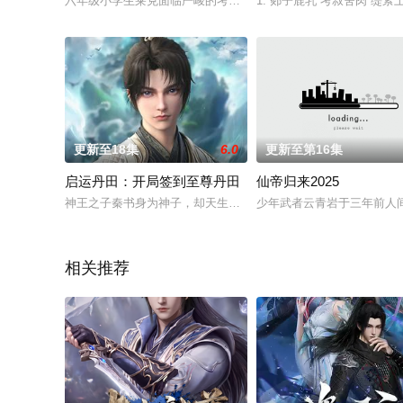
六年级小学生莱克面临严峻的考试，加上父母一向管教甚严，所
1. 郯子鹿乳 
更新至18集
6.0
更新至第16集
启运丹田：开局签到至尊丹田
仙帝归来2025
神王之子秦书身为神子，却天生凡体凡命，受尽天道界众人部夷
少年武者云青岩于三年前人
相关推荐