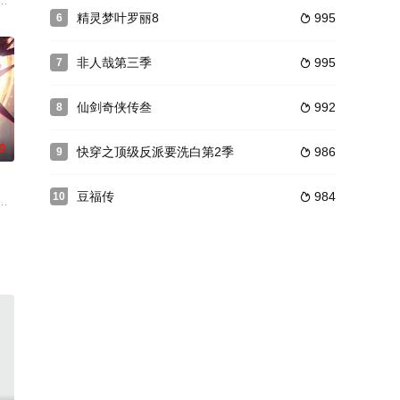
到母亲惩罚，他
博士。延康国叛乱之战中秦牧引来魔神，掀起浩荡风云，后随武可汗入楼兰黄金
之后，与退隐后的周骆宾一起继续游历江湖，探查自己父亲贪腐一案真相的故事
精灵梦叶罗丽8
995
6

非人哉第三季
995
7

仙剑奇侠传叁
992
8

0
快穿之顶级反派要洗白第2季
986
9

豆福传
984
10

签到系统，于混
虞我诈和对家人的思念，不惜一一切重返人界，不料
毁灭的城市里，埋藏着可以让死人复活，让活人永生的巨大力量。这力量诱惑