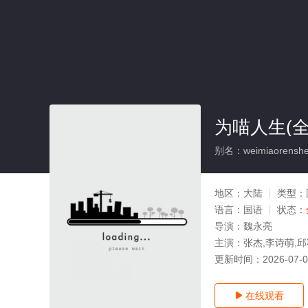
为喵人生(全
别名：weimiaorensh
地区：
大陆
类型：
语言：
国语
状态：
导演：
魏永亮
主演：
张杰,李诗萌,
更新时间：
2026-07-
在线观看
