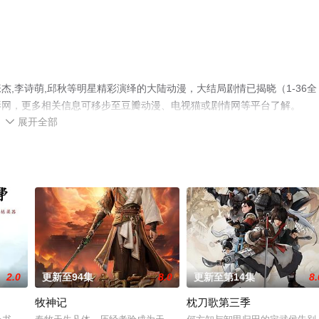
,李诗萌,邱秋等明星精彩演绎的大陆动漫，大结局剧情已揭晓（1-36全
影网，更多相关信息可移步至豆瓣动漫、电视猫或剧情网等平台了解。
展开全部

2.0
更新至94集
8.0
更新至第14集
8.
牧神记
枕刀歌第三季