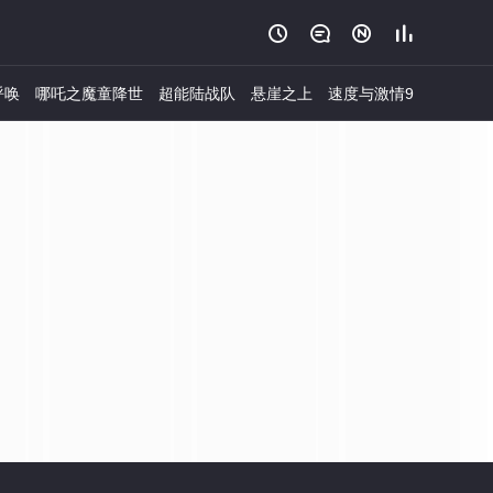




呼唤
哪吒之魔童降世
超能陆战队
悬崖之上
速度与激情9