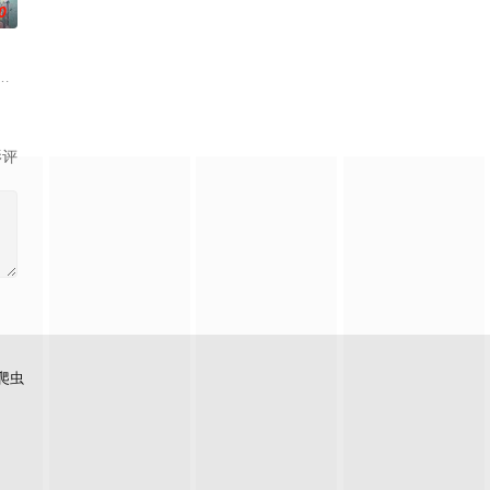
0
新较量……新
世界，原本以为自己可以从此吃香喝辣，一跃成为人上人时，他却发现自己既没
『花仙子』全新动画 新作将继承经典、结合潮流、呈现崭新的花仙子世界
影评
爬虫