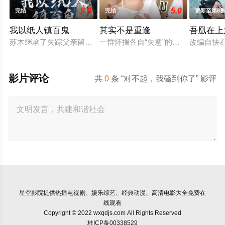
5.0
5.0
完结
完结
更新至第6
我以纸人镇百鬼
其实不是重逢
吾凰在上
苏木继承了失踪父亲留下的白事馆，本想低调扎纸维生，却因一
一群怀揣各自“失意”的年轻人，在
改编自快
影片评论
共
0
条 “对不起，我磕到你了” 影评
星空影院
提供热播电视剧、娱乐综艺、经典动漫、高清电影大全免费在
线观看
Copyright © 2022 wxqdjs.com All Rights Reserved
桂ICP备00338529