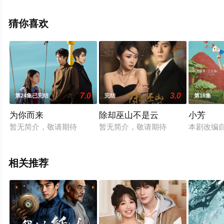
全集），手机免费观看高清未删减完整版电视剧全集就上
星空电影网，更多相关信息可移步至豆瓣电视剧、电视猫
猜你喜欢
或剧情网等平台了解。
7.0
3.0
第24集已完结
完结
第18集
为你而来
除却巫山不是云
小芳
暂无简介，敬请期待
暂无简介，敬请期待
本剧改编
相关推荐