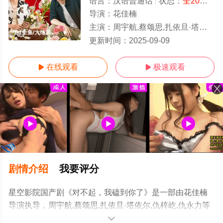
语言：
汉语普通话
状态：
全20集
- 
导演：
花佳楠
主演：
周宇航,蔡颂思,扎依旦·塔依尔,仇梓屹,仇永力
1-1全集/大结局
更新时间：
2025-09-09
在线观看
极速观看


剧情介绍
我要评分
星空影院国产剧《对不起，我磕到你了》是一部由花佳楠
导演执导，周宇航,蔡颂思,扎依旦·塔依尔,仇梓屹,仇永力等
明星精彩演绎的中国大陆电视剧，大结局剧情已揭晓（1-1
