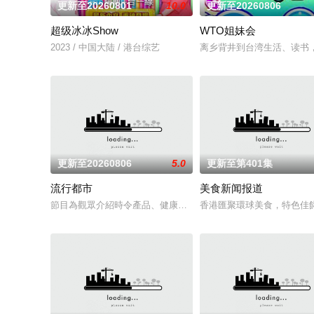
更新至20260801
10.0
更新至20260806
超级冰冰Show
WTO姐妹会
2023 / 中国大陆 / 港台综艺
离乡背井到台湾生活、读书
更新至20260806
5.0
更新至第401集
流行都市
美食新闻报道
節目為觀眾介紹時令產品、健康養生、健體運動、護膚化妝、時
香港匯聚環球美食，特色佳