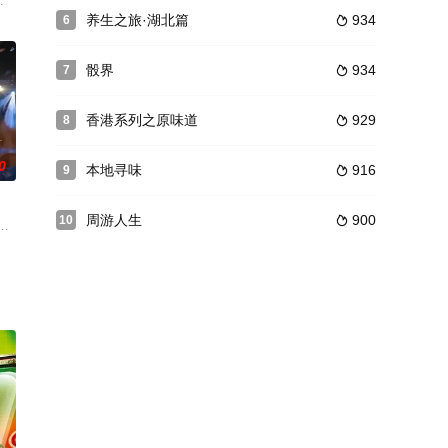
受帶
備比賽，並親身體驗不同的冬奧項目。先到芬蘭訪
賣舊不賣新，老味道才是鼎爺李家鼎的拿手好戲！ 鼎爺聯同好拍檔譚玉瑛在香
傳戶曉的金曲，悅耳耐聽的旋律更是多代香港人的共同回憶。為讓觀眾重溫這名
养生之旅·湖北篇
934
6

骰界
934
7

香港系列之原味道
929
8

0
本地寻味
916
9

周游人生
900
10

難而上，以
盡嘅第一次，包括迷路、被昆、碰釘、搭錯車、帶漏
人一同「講經」，由四個角度︰「港產大片」、「社會議題」、「人生處境」、
新互動音樂遊戲節目《唱錢》由森美、Eric Kwok、李茵彤任主持，以專業