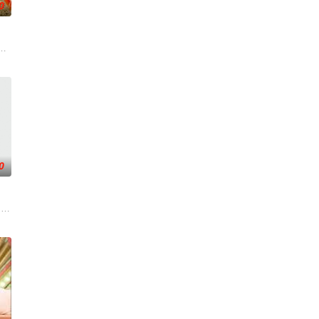
0
的事。哪国女生最受欢迎？不同国家的生活习惯有何
意思呢？喜欢金庸小说的人必须要来挑战这一题，郭靖第一次见到黄蓉请她吃饭
推出的一档军事强档节目，主要是分析当今世界的最新军情动态，经典战例、
0
示範或測試之外
、廖慧儀、伍倩彤等美食主播、主持，緊貼最新飲食
小Ｓ，睽违六年强势回归！以女性出发点的节目议题，聚焦女性的职场与生活感受