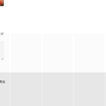
0
扮、以及艺人的
从身体到心灵。本书根据中国大陆的流行趋势，对这
影评
爬虫