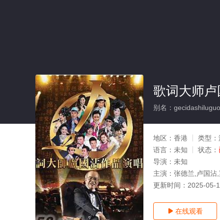
歌词大师卢
别名：gecidashiluguo
地区：
香港
类型：
语言：
未知
状态：
导演：
未知
主演：
张德兰,卢国沾
更新时间：
2025-05-
在线观看
