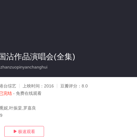
国沾作品演唱会(全集)
zhanzuopinyanchanghui
港台综艺
上映时间：
2016
豆瓣评分：
8.0
已完结
- 免费在线观看
,熏妮,叶振棠,罗嘉良
19
极速观看
