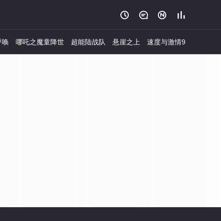




呼唤
哪吒之魔童降世
超能陆战队
悬崖之上
速度与激情9