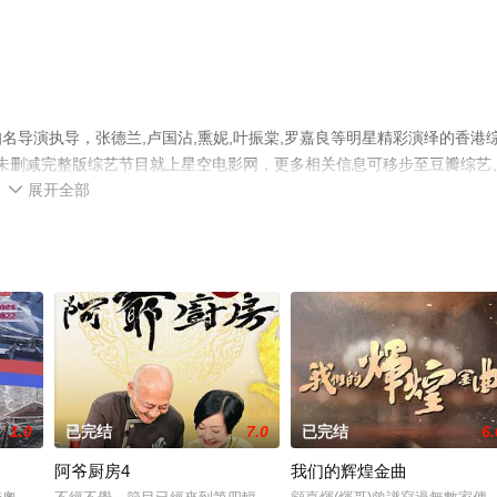
导演执导，张德兰,卢国沾,熏妮,叶振棠,罗嘉良等明星精彩演绎的香港
清未删减完整版综艺节目就上星空电影网，更多相关信息可移步至豆瓣综艺
展开全部

1.0
已完结
7.0
已完结
6.
阿爷厨房4
我们的辉煌金曲