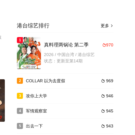
港台综艺排行
更多

综
1
、
真料理两锅论 第二季
970

2026 / 中国台湾 / 港台综艺
状态：更新至第14期
COLLAR 以为去度假
969
2

攻你上大学
946
3

军情观察室
945
4

0
出去一下
943
5
