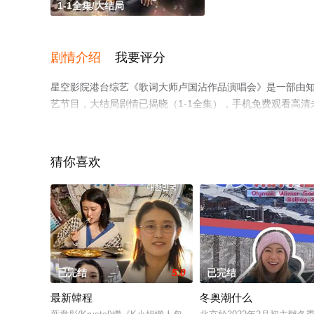
1-1全集/大结局
剧情介绍
我要评分
星空影院港台综艺《歌词大师卢国沾作品演唱会》是一部由知名
艺节目，大结局剧情已揭晓（1-1全集），手机免费观看高
电视猫或剧情网等平台了解。
猜你喜欢
已完结
5.0
已完结
最新韓程
冬奥潮什么