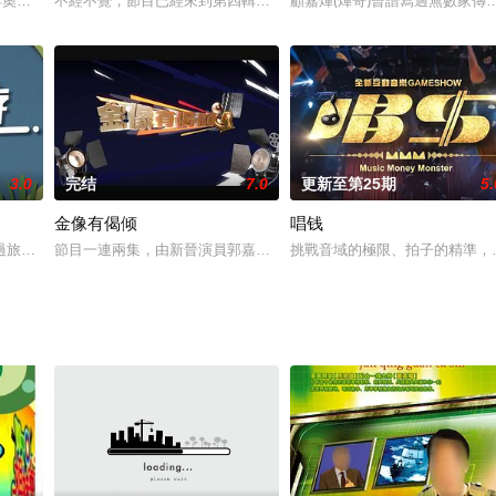
韓國。旅程以釜山、濟州島、橫城三地為主：走訪韓國的「國境之南」，深入釜山感
冬季奧運會，「潮什麼」主持梁芷珮特意遠赴歐洲四個國家，看看運動員如何準
不經不覺，節目已經來到第四輯。今輯沒有新賣點，因為阿爺廚房只
顧嘉煇(煇哥)曾譜寫過無數家
3.0
完结
7.0
更新至第25期
5.
金像有偈倾
唱钱
入職員工訓練，讓他們展現真性情，發掘優點，改善缺點，培養團隊精神，學習迎
過旅行嘅人上旅遊節目你見過未？「初度遊」揾嚟三位旅遊新鮮人，獻出佢地論
節目一連兩集，由新晉演員郭嘉駿（193）主持，找來當紅網絡影評
挑戰音域的極限、拍子的精準，全