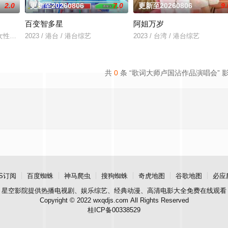
2.0
更新至20260806
7.0
更新至20260806
9.
百变智多星
阿姐万岁
的娱乐新闻，节目还会请嘉宾现场访谈！节目贴近年轻族群，介绍时下流行的装
女性类的电视娱乐节目，讨论各种女性感兴趣的话题——从头到脚，从里到外，
2023 / 港台 / 港台综艺
2023 / 台湾 / 港台综艺
共
0
条 “歌词大师卢国沾作品演唱会” 
S订阅
百度蜘蛛
神马爬虫
搜狗蜘蛛
奇虎地图
谷歌地图
必应
星空影院
提供热播电视剧、娱乐综艺、经典动漫、高清电影大全免费在线观看
Copyright © 2022 wxqdjs.com All Rights Reserved
桂ICP备00338529