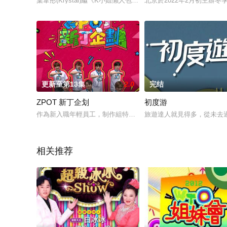
葉韋彤(Krystal)繼《K小姐懶人包》系列後，再帶觀眾遊走
北京於2022年2月初主辦
更新至第13集
2.0
完结
ZPOT 新丁企划
初度游
作為新入職年輕員工，制作組特別為ZPOT 7子安排一系列新
旅遊達人就見得多，從未去
相关推荐