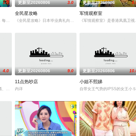
1.0
更新至20260806
3.0
更新至20260806
8.
全民星攻略
军情观察室
，每个台湾新住民难免会因为文化差异、风俗不同，在日常生活上遇到许多有趣
《全民星攻略》日本毕业典礼向学长要制服的第二颗钮釦代表著什麽
《军情观察室》是香港凤凰卫视
4.0
更新至20260806
9.0
更新至20260806
10.
11点热吵店
小姐不熙娣
尚服飾、嬰幼兒護理、飼養寵物等潮流資訊，內容包羅萬有！主持們親身體驗、
餚、貼地料理受到識飲識食之人的密切關注！黃婉曼、蔡雪瑩、倪嘉雯、黃嘉雯
内详
自带女王气势的IPSS的女王