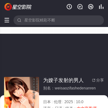






为嫂子发射的男人
分享

别名：weisaozifashedenanren
日本
伦理
2025
10.0