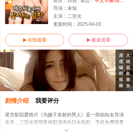
语言：
日语
状态：
中文字幕/高清
- 
导演：
未知
主演：
二宫光
中文字幕
更新时间：
2025-04-03
在线观看
极速观看


剧情介绍
我要评分
星空影院爱情片《为嫂子发射的男人》是一部由知名导演
执导，二宫光等明星精彩演绎的日本电影，手机免费观看
高清未删减完整版电影大全就上星空电影网，更多相关信
