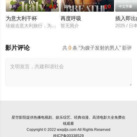
4.0
6.0
正片
正片
中文字幕
为意大利干杯
再度呼吸
插入即出
珍妮去意大利旅行，为她姐姐的婚礼买了一瓶特别的葡萄酒。她遇到了
暂无简介
2025 / 
影片评论
共
0
条 “为嫂子发射的男人” 影评
星空影院
提供热播电视剧、娱乐综艺、经典动漫、高清电影大全免费在
线观看
Copyright © 2022 wxqdjs.com All Rights Reserved
桂ICP备00338529