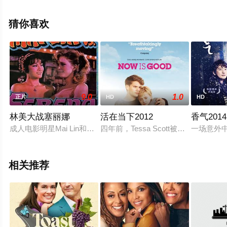
息可移步至豆瓣电影、电视猫或剧情网等平台了解。
猜你喜欢
9.0
1.0
正片
HD
HD
林美大战塞丽娜
活在当下2012
香气2014
成人电影明星Mai Lin和Serena都在竞选导演卡洛斯·托巴
四年前，Tessa Scott被（达科塔·
一场意外
相关推荐