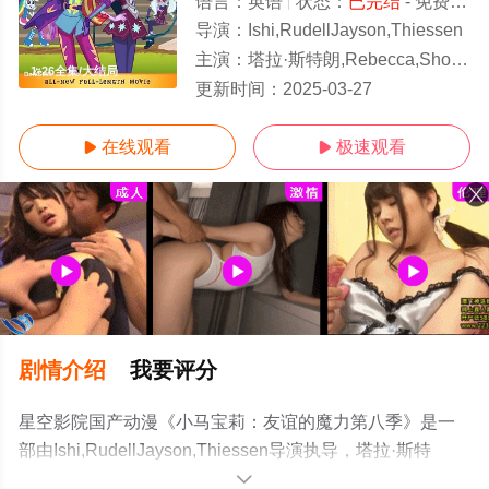
语言：
英语
状态：
已完结
- 免费在线观看
导演：
Ishi,RudellJayson,Thiessen
主演：
塔拉·斯特朗,Rebecca,Shoichet,Ashleigh,Ball,Andrea,Libman
1-26全集/大结局
更新时间：
2025-03-27
在线观看
极速观看


剧情介绍
我要评分
星空影院国产动漫《小马宝莉：友谊的魔力第八季》是一
部由Ishi,RudellJayson,Thiessen导演执导，塔拉·斯特
朗,Rebecca,Shoichet,Ashleigh,Ball,Andrea,Libman,Tabitha,
