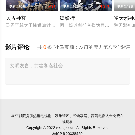
2.0
10.0
更新至06集
更新至51集
更新至49集
太古神尊
盗妖行
逆天邪神
灵界至尊太子惨遭算计身死，重生跌落凡尘沦为底层杂役！身怀
因一场以利益交换为目的的联姻，太
逆天邪神
影片评论
共
0
条 “小马宝莉：友谊的魔力第八季” 影评
星空影院
提供热播电视剧、娱乐综艺、经典动漫、高清电影大全免费在
线观看
Copyright © 2022 wxqdjs.com All Rights Reserved
桂ICP备00338529