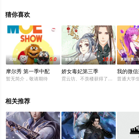
等明星精彩演绎的美国动漫，大结局剧情已揭晓（1-26全
集），手机免费观看高清未删减完整版动漫全集就上星空
猜你喜欢
电影网，更多相关信息可移步至豆瓣动漫、电视猫或剧情
网等平台了解。
5.0
10.0
完结
更新至第16集
更新至第12
摩尔秀 第一季中配
娇女毒妃第三季
我的微信
暂无简介，敬请期待
霓云坊、不羡楼获得了皇上御笔赐名
普通大学
相关推荐