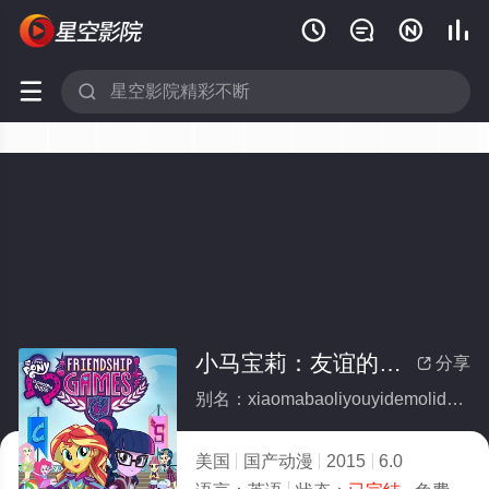






小马宝莉：友谊的魔力第八季(全集)
分享

别名：xiaomabaoliyouyidemolidibaji
美国
国产动漫
2015
6.0