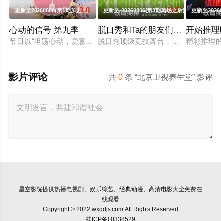
8.0
9.0
更新至20260806(第1期加更上)
更新至-20260806(第3期离场之后)
更新至2026
心动的信号 第九季
脱口秀和Ta的朋友们 第三季
开始推理
节目以“坦荡心动，爱意直行”为核心主题，聚焦真诚直白的新式
脱口秀顶级竞技舞台，年度热梗发源地
精彩推理
影片评论
共
0
条 “北京卫视养生堂” 影评
星空影院
提供热播电视剧、娱乐综艺、经典动漫、高清电影大全免费在
线观看
Copyright © 2022 wxqdjs.com All Rights Reserved
桂ICP备00338529