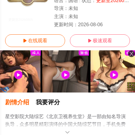
语言：
国语
状态：
更新至20260805
导演：
未知
主演：
未知
更新至20260805
更新时间：
2026-08-06
在线观看
极速观看


剧情介绍
我要评分
星空影院大陆综艺《北京卫视养生堂》是一部由知名导演
执导，众多明星精彩演绎的中国大陆综艺节目，手机免费
观看高清未删减完整版综艺节目就上星空电影网，更多相
