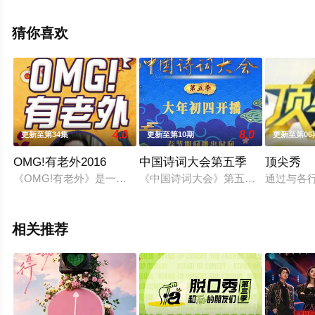
关信息可移步至豆瓣综艺、电视猫或剧情网等平台了解。
猜你喜欢
4.0
8.0
更新至第34集
更新至第10期
更新至第06
OMG!有老外2016
中国诗词大会第五季
顶尖秀
《OMG!有老外》是一档基于中西文化交流与碰撞的网络节目。试
《中国诗词大会》第五季于2020年
通过与各
相关推荐