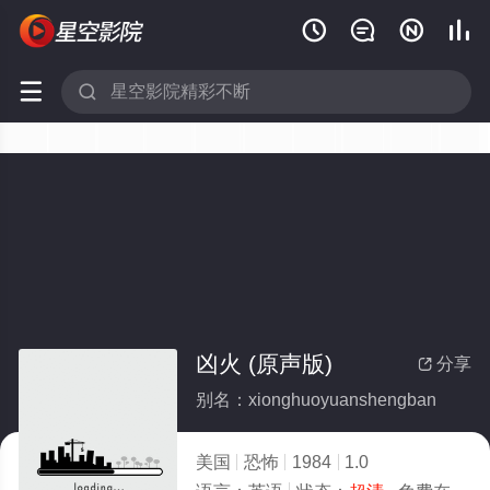






凶火 (原声版)
分享

别名：xionghuoyuanshengban
美国
恐怖
1984
1.0