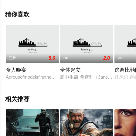
西·冈恩,安东尼奥·法加斯,德鲁斯奈
德,Curtis,Credel,Dick,Warlock,Laurens,Moore,斯坦利·曼,
猜你喜欢
罗伯特·米亚诺,莱昂·里皮,Joan,Foley,约翰·桑德福特,乔治
·P·威尔伯等明星精彩演绎的美国电影，手机免费观看高清
未删减完整版电影大全就上星空电影网，更多相关信息可
移步至豆瓣电影、电视猫或剧情网等平台了解。
5.0
2.0
正片
HD
HD
食人晚宴
全体起立
逃离比勒
Agroupofmodelsfindthemselvestrappedinafactoryinhabitedbyacanni
高中生简·希普利（Jane Shipley）
丹尼尔·雷德
相关推荐