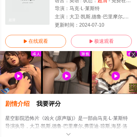
语言：
英语
状态：
超清
- 免费在线观看
导演：
马克·L·莱斯特
主演：
大卫·凯斯,德鲁·巴里摩尔,弗雷迪·琼斯,海瑟·洛克莱尔,马丁·辛,乔治·C·斯科特,阿特·卡尼,路易
超清
更新时间：
2024-07-10
在线观看
极速观看


剧情介绍
我要评分
星空影院恐怖片《凶火 (原声版)》是一部由马克·L·莱斯特
导演执导，大卫·凯斯,德鲁·巴里摩尔,弗雷迪·琼斯,海瑟·洛
克莱尔,马丁·辛,乔治·C·斯科特,阿特·卡尼,路易丝·弗莱彻,摩
