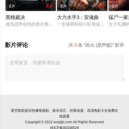
9.0
6.0
正片
正片
正片
黑桃裁决
大力水手3：安魂曲
猛尸一家
身负战争创伤的老兵詹姆斯·毕肖普警探，正努力回归正常生活
一支秘密科研小队将波派囚禁在地下
女子瓦娜
影片评论
共
0
条 “凶火 (原声版)” 影评
星空影院
提供热播电视剧、娱乐综艺、经典动漫、高清电影大全免费在
线观看
Copyright © 2022 wxqdjs.com All Rights Reserved
桂ICP备00338529