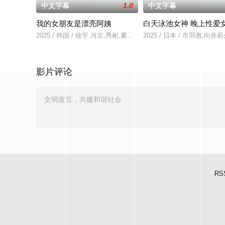
中文字幕
1.0
中文字幕
我的女朋友是漂亮阿姨
白天泳池女神 晚上性爱
2025 / 韩国 / 徐宇,河京,秀彬,素美,崔敏浩,时宇,金东宇,韩蔚
2025 / 日本 / 市羽惠,向井
影片评论
RS