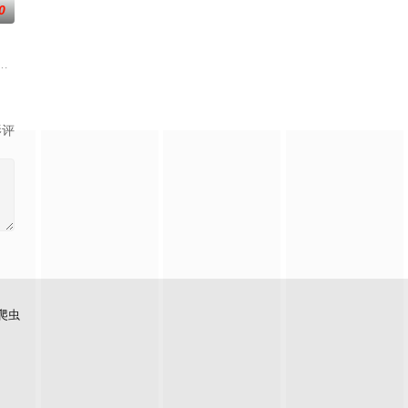
0
的作家志愿者耶的粉丝sean咖啡厅工作,抽空写文章。偶然自己的粉丝sean咖
影评
爬虫