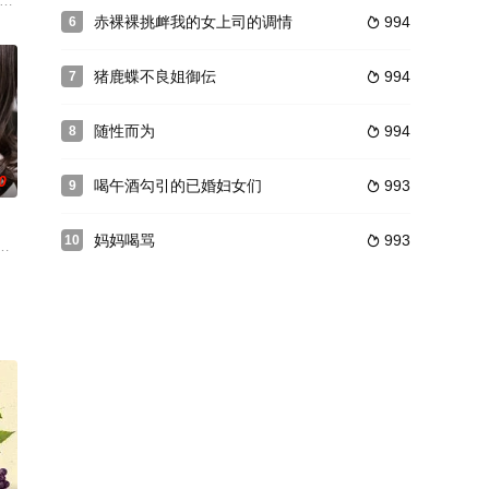
，二人的性生活便没了激情，而此时新搬来的邻居，
uise 饰)携太太(妮可•基德曼 Nicole Kidman 饰)参加他的一位主顾――当地
赤裸裸挑衅我的女上司的调情
994
6

猪鹿蝶不良姐御伝
994
7

随性而为
994
8

0
喝午酒勾引的已婚妇女们
993
9

妈妈喝骂
993
10

明和蔼的老师而已。但有一天晚上，一起工作的同事
问题，于是给尹峰介绍了一家特别火辣的美容院——一家用比基尼提供特别服务
住在同一栋公寓楼里。每当我在电梯里或公共空间里看到她，她就会展现出敌