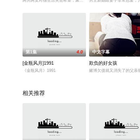
两男两女对很生活失去希望，聚会在一起准备自杀，结果在相处的过
男主新婚跟妻子非常恩爱，
第1集
4.0
中文字幕
[金瓶风月]1991
欺负的好女孩
《金瓶风月》1991
赌博欠债就又消失了的父亲
相关推荐