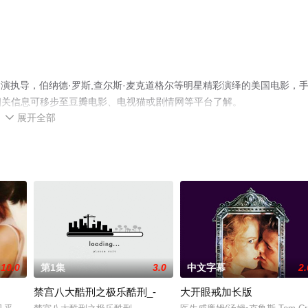
rth导演执导，伯纳德·罗斯,查尔斯·麦克道格尔等明星精彩演绎的美国电影，
相关信息可移步至豆瓣电影、电视猫或剧情网等平台了解。
展开全部

10.0
第1集
3.0
中文字幕
2.
禁宫八大酷刑之极乐酷刑_-
大开眼戒加长版