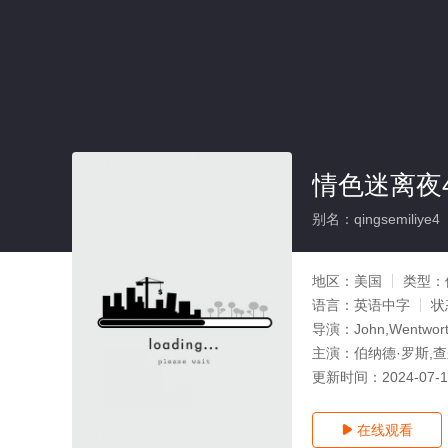
情色迷离夜
别名：qingsemiliye4
地区：
美国
类型：
语言：
英语中字
状
导演：
John,Wentwor
主演：
伯纳德·罗斯,
更新时间：
2024-07-
在线观看
