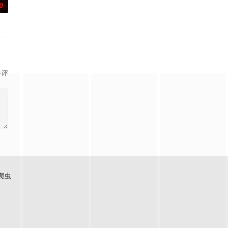
0
制美国。
是当地的护林员和他的儿子。
位神秘的店主、一位有抱负的年轻艺术家和一个小偷的生活都围绕着一家神秘古
入隐秘古宅求助，得到主人石桥收留。本以为得以脱险，却陷入诡异险境。古
影评
爬虫