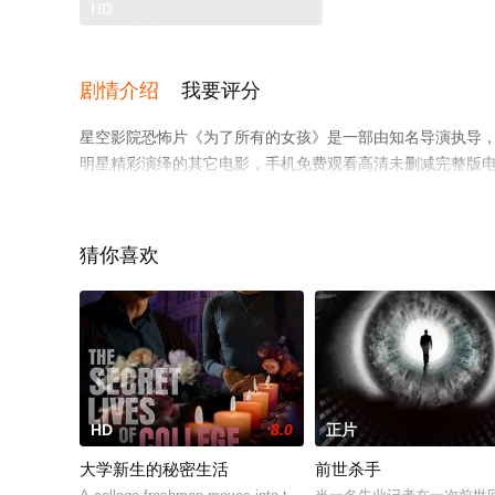
HD
剧情介绍
我要评分
星空影院恐怖片《为了所有的女孩》是一部由知名导演执导，德翁·洛茨,埃
明星精彩演绎的其它电影，手机免费观看高清未删减完整版
等平台了解。
猜你喜欢
HD
8.0
正片
大学新生的秘密生活
前世杀手