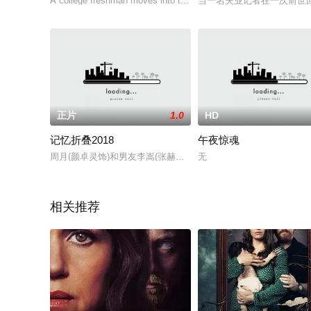
A college freshman moves into the perfect dorm on campus, but
当一名失业记者在一次前世
正片
1.0
HD
记忆折叠2018
午夜惊魂
周月(颜卓灵饰)和男友李嵩(张赫饰)来到海边的别墅度假,然而,女
无
相关推荐