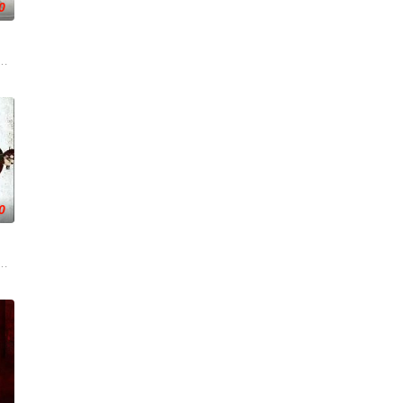
0
世成谜的表亲，
—她对新生儿产生了不为人知的猜疑，而乔恩对此一
笼潜水，同时享受奢靡的派对狂欢。然而他们浑然不知，这趟旅程不过是一场精
生活着一个名叫柯登·马可斯（帕特里克·法比安 Patrick Fabian 饰）的
0
偏远农场共进晚
们留下的真实录像。
险，慕名报名了名为 “恶魔之口” 的偏远洞穴潜水游览。此前的反常风暴将海
节的旅行中，四个朋友同意在一个废弃的酒馆过夜，在那里他们被一个不死杀