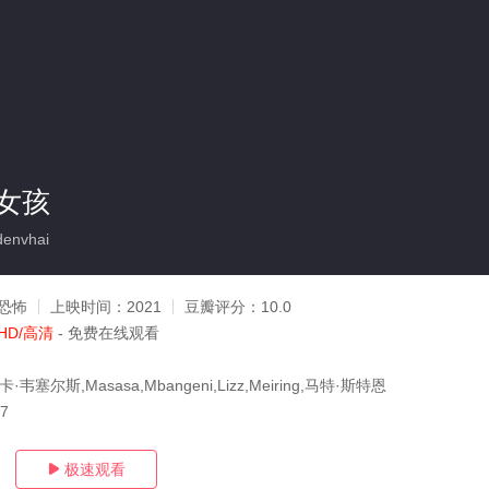
女孩
envhai
恐怖
上映时间：
2021
豆瓣评分：
10.0
HD/高清
- 免费在线观看
韦塞尔斯,Masasa,Mbangeni,Lizz,Meiring,马特·斯特恩
17
极速观看
