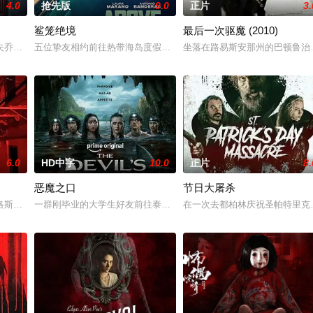
4.0
抢先版
9.0
正片
3.
鲨笼绝境
最后一次驱魔 (2010)
自异界的危险实体，对方如同附骨之疽，死咬着目标一路追杀而来。为了护住身
夫乔恩迎来了为人父母的新篇章。然而萨迦的喜悦被一股令人发寒的疑惧笼罩—
五位挚友相约前往热带海岛度假，计划在碧蓝海域中体验刺激的鲨鱼
坐落在路易斯安那州的巴顿鲁治郡，
6.0
HD中字
10.0
正片
8.
恶魔之口
节日大屠杀
的孩子却迟迟没有降生。失联已久的孩子生父特洛伊突然现身，邀请她前往自家
洛斯特监狱，开展禁地灵异探查。当夜五人全员离奇失踪，杳无踪迹。这就是他
一群刚毕业的大学生好友前往泰国海岸，开启步入社会前的最后一场冒
在一次去都柏林庆祝圣帕特里克