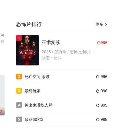
恐怖片排行
更多

恩等
1
情网
巫术复苏
996

2025 / 墨西哥 / 恐怖,恐怖片
状态：正片
死亡空间:余波
996
2

最终玩家
996
3

神出鬼没吃人鳄
995
4

0
致命60秒3
995
5
