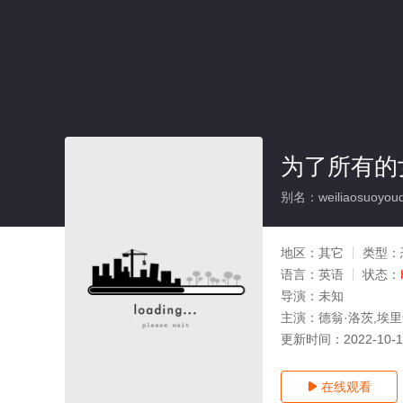
为了所有的
别名：weiliaosuoyoud
地区：
其它
类型：
语言：
英语
状态：
导演：
未知
主演：
德翁·洛茨,埃里卡·
更新时间：
2022-10-
在线观看
