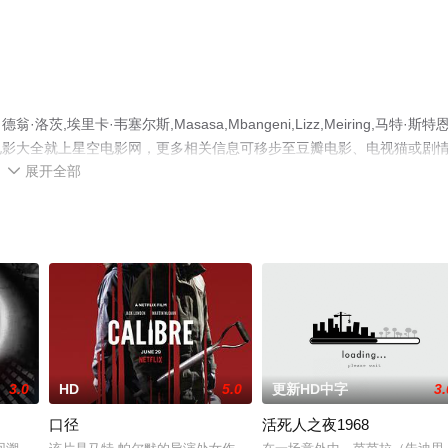
里卡·韦塞尔斯,Masasa,Mbangeni,Lizz,Meiring,马特·斯特
电影大全就上星空电影网，更多相关信息可移步至豆瓣电影、电视猫或剧
展开全部

3.0
HD
5.0
更新HD中字
3.
口径
活死人之夜1968