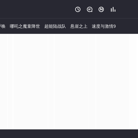




呼唤
哪吒之魔童降世
超能陆战队
悬崖之上
速度与激情9