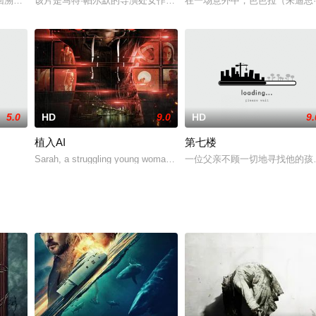
 soon dis
回溯活动中被催眠时，他醒来后并没有回忆起作为皇室成员或其他光鲜人物的生
该片是马特·帕尔默的导演处女作，故事讲述两个毕生好友前往一个孤
在一场意外中，芭芭拉（朱迪思·欧
5.0
HD
9.0
HD
9.
植入AI
第七楼
房东(曲尼次仁饰)的行为极为怪异,入住的房间到处是奇异装饰,这一切让她陷入莫
Sarah, a struggling young woman living in Brooklyn, agrees to volun
一位父亲不顾一切地寻找他的孩