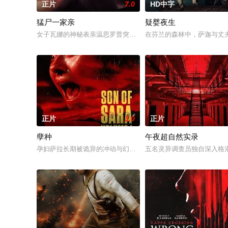
正片
7.0
HD中字
猛尸一家亲
疑婴夜生
女子瓦娜的神秘表亲温思罗普突然仓皇登门，身后还跟着一个来
在芬兰的森林中，萨迦与丈
正片
3.0
正片
孽种
午夜超自然实录
孕妇萨拉长期被诡异的冲动与幻觉纠缠，预产期早已过去，腹中
五名灵异调查员独自深入格