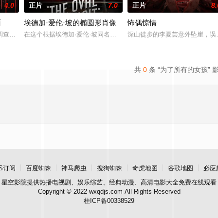
4.0
正片
7.0
正片
8.
面
埃德加·爱伦·坡的椭圆形肖像
怖偶惊情
他必须战胜精英刺客、机械士兵和被腐化的机器，才能阻止人工智能系统完全控
调查卡普斯十字路口的谋杀案时，她发现自己被困在一张扭曲的谎言网里，周围
在这个根据埃德加·爱伦·坡同名经典作品改编的哥特式鬼故事中，一
深山徒步的李夏芸意外坠崖，误
共
0
条 “为了所有的女孩” 
S订阅
百度蜘蛛
神马爬虫
搜狗蜘蛛
奇虎地图
谷歌地图
必应
星空影院
提供热播电视剧、娱乐综艺、经典动漫、高清电影大全免费在线观看
Copyright © 2022 wxqdjs.com All Rights Reserved
桂ICP备00338529