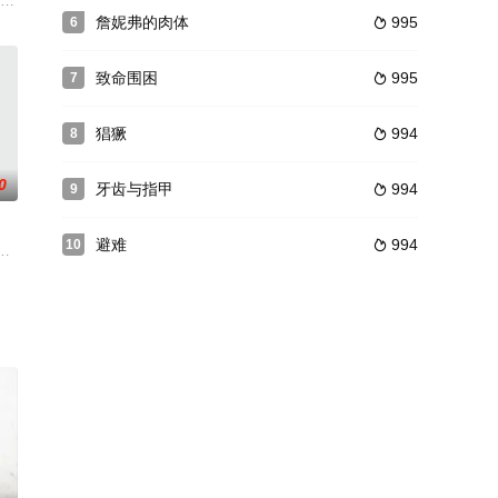
活，而是被一个连环杀手的记忆所困扰。
立的苏格兰高地村庄进行周末狩猎，然而他们面对接下来所发生的事情毫无准
迪 Judith O'Dea 饰）和哥哥遭到了丧尸的袭击，这些活死人个性凶残样
詹妮弗的肉体
995
6

致命围困
995
7

猖獗
994
8

0
牙齿与指甲
994
9

避难
994
10

tee
子，他们从七楼的公寓下楼时失踪了。