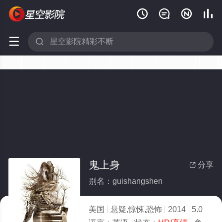






鬼上身
分享

别名：guishangshen
美国
悬疑,惊悚,恐怖
2014
5.0