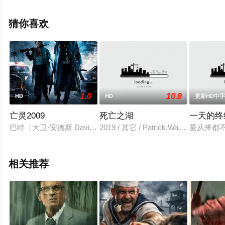
多相关信息可移步至豆瓣电影、电视猫或剧情网等平台了
解。
猜你喜欢
1.0
10.0
HD
HD
更新HD中
亡灵2009
死亡之湖
一天的终
巴特（大卫·安德斯 David Anders 饰）是一名军人，一
2019 / 其它 / Patrick,Walshe,McBride,U
爱从来都
相关推荐