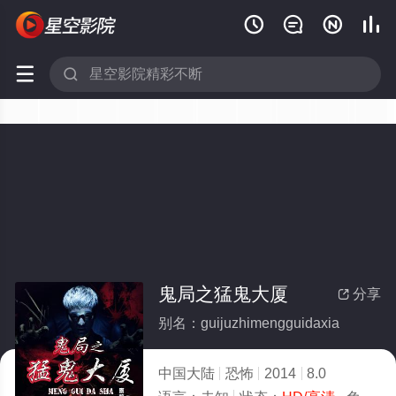






鬼局之猛鬼大厦
分享

别名：guijuzhimengguidaxia
中国大陆
恐怖
2014
8.0