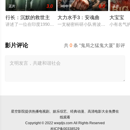
3.0
6.0
正片
HD中字
正片
行长：沉默的救世主
大力水手3：安魂曲
大宝宝
讲述了一位在印度1990年代经济危机期间被任命为央行行长的
一支秘密科研小队将波派囚禁在地下
小有名气
影片评论
共
0
条 “鬼局之猛鬼大厦” 影评
星空影院
提供热播电视剧、娱乐综艺、经典动漫、高清电影大全免费在
线观看
Copyright © 2022 wxqdjs.com All Rights Reserved
桂ICP备00338529