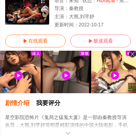
语言：
未知
状态：
HD/高清
- 免费在线观看
导演：
秦教授
主演：
大熊,刘芊妤
HD
更新时间：
2022-10-17
在线观看
极速观看


剧情介绍
我要评分
星空影院恐怖片《鬼局之猛鬼大厦》是一部由秦教授导演
执导，大熊,刘芊妤等明星精彩演绎的中国大陆电影，手机
免费观看高清未删减完整版电影大全就上星空电影网，更
